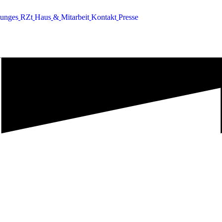
u
n
g
e
s
R
Z
t
H
a
u
s
&
M
i
t
a
r
b
e
i
t
K
o
n
t
a
k
t
P
r
e
s
s
e