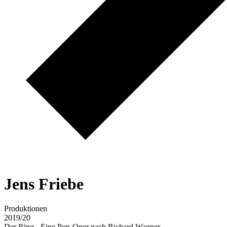
J
e
n
s
F
r
i
e
b
e
Produktionen
2019/20
Der Ring - Eine Pop-Oper nach Richard Wagner