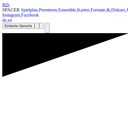
RZt
SPACER
S
p
i
e
l
p
l
a
n
P
r
e
m
i
e
r
e
n
E
n
s
e
m
b
l
e
K
a
r
t
e
n
F
o
r
m
a
t
e
&
D
i
s
k
u
r
s
J
I
n
s
t
a
g
r
a
m
F
a
c
e
b
o
o
k
d
e
e
n
Einfache Sprache