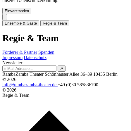
unserer Datenschutzerklärung.
Einverstanden
E
n
s
e
m
b
l
e
&
G
ä
s
t
e
R
e
g
i
e
&
T
e
a
m
R
e
g
i
e
&
T
e
a
m
Förderer & Partner
Spenden
Impressum
Datenschutz
Newsletter
↗
RambaZamba Theater
Schönhauser Allee 36–39
10435 Berlin
© 2026
info@rambazamba-theater.de
+49 (0)30 585836700
© 2026
Regie & Team