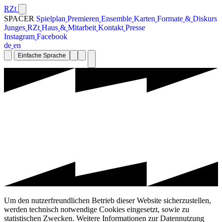
RZt
SPACER
S
p
i
e
l
p
l
a
n
P
r
e
m
i
e
r
e
n
E
n
s
e
m
b
l
e
K
a
r
t
e
n
F
o
r
m
a
t
e
&
D
i
s
k
u
r
s
J
u
n
g
e
s
R
Z
t
H
a
u
s
&
M
i
t
a
r
b
e
i
t
K
o
n
t
a
k
t
P
r
e
s
s
e
I
n
s
t
a
g
r
a
m
F
a
c
e
b
o
o
k
d
e
e
n
Einfache Sprache
Um den nutzerfreundlichen Betrieb dieser Website sicherzustellen,
werden technisch notwendige Cookies eingesetzt, sowie zu
statistischen Zwecken. Weitere Informationen zur Datennutzung