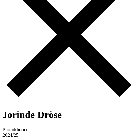
J
o
r
i
n
d
e
D
r
ö
s
e
Produktionen
2024/25