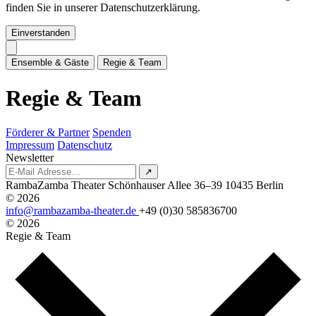
finden Sie in unserer Datenschutzerklärung.
Einverstanden
E
n
s
e
m
b
l
e
&
G
ä
s
t
e
R
e
g
i
e
&
T
e
a
m
R
e
g
i
e
&
T
e
a
m
Förderer & Partner
Spenden
Impressum
Datenschutz
Newsletter
↗
RambaZamba Theater
Schönhauser Allee 36–39
10435 Berlin
© 2026
info@rambazamba-theater.de
+49 (0)30 585836700
© 2026
Regie & Team