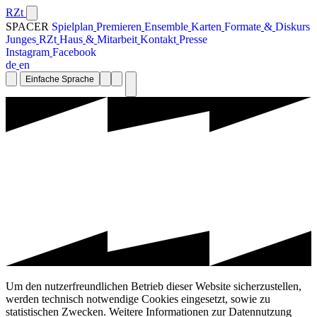
RZt
SPACER
S
p
i
e
l
p
l
a
n
P
r
e
m
i
e
r
e
n
E
n
s
e
m
b
l
e
K
a
r
t
e
n
F
o
r
m
a
t
e
&
D
i
s
k
u
r
s
J
u
n
g
e
s
R
Z
t
H
a
u
s
&
M
i
t
a
r
b
e
i
t
K
o
n
t
a
k
t
P
r
e
s
s
e
I
n
s
t
a
g
r
a
m
F
a
c
e
b
o
o
k
d
e
e
n
Einfache Sprache
Um den nutzerfreundlichen Betrieb dieser Website sicherzustellen,
werden technisch notwendige Cookies eingesetzt, sowie zu
statistischen Zwecken. Weitere Informationen zur Datennutzung