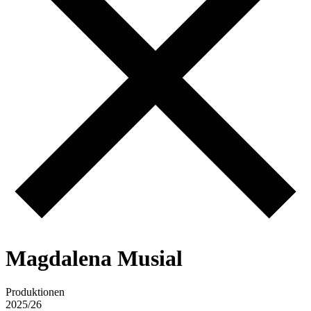
M
a
g
d
a
l
e
n
a
M
u
s
i
a
l
Produktionen
2025/26