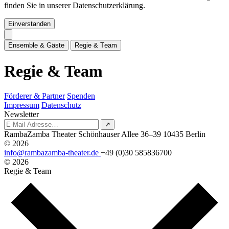
finden Sie in unserer Datenschutzerklärung.
Einverstanden
E
n
s
e
m
b
l
e
&
G
ä
s
t
e
R
e
g
i
e
&
T
e
a
m
R
e
g
i
e
&
T
e
a
m
Förderer & Partner
Spenden
Impressum
Datenschutz
Newsletter
↗
RambaZamba Theater
Schönhauser Allee 36–39
10435 Berlin
© 2026
info@rambazamba-theater.de
+49 (0)30 585836700
© 2026
Regie & Team