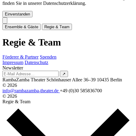
finden Sie in unserer Datenschutzerklärung.
Einverstanden
E
n
s
e
m
b
l
e
&
G
ä
s
t
e
R
e
g
i
e
&
T
e
a
m
R
e
g
i
e
&
T
e
a
m
Förderer & Partner
Spenden
Impressum
Datenschutz
Newsletter
↗
RambaZamba Theater
Schönhauser Allee 36–39
10435 Berlin
© 2026
info@rambazamba-theater.de
+49 (0)30 585836700
© 2026
Regie & Team