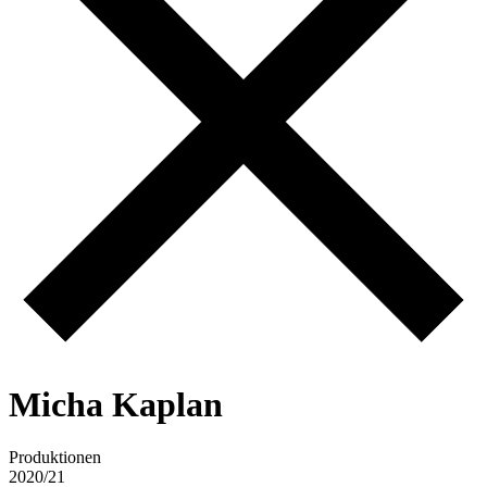
M
i
c
h
a
K
a
p
l
a
n
Produktionen
2020/21