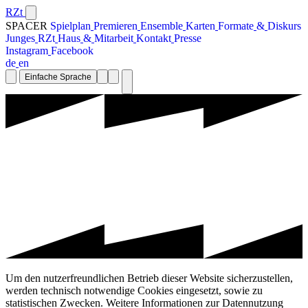
RZt
SPACER
S
p
i
e
l
p
l
a
n
P
r
e
m
i
e
r
e
n
E
n
s
e
m
b
l
e
K
a
r
t
e
n
F
o
r
m
a
t
e
&
D
i
s
k
u
r
s
J
u
n
g
e
s
R
Z
t
H
a
u
s
&
M
i
t
a
r
b
e
i
t
K
o
n
t
a
k
t
P
r
e
s
s
e
I
n
s
t
a
g
r
a
m
F
a
c
e
b
o
o
k
d
e
e
n
Einfache Sprache
Um den nutzerfreundlichen Betrieb dieser Website sicherzustellen,
werden technisch notwendige Cookies eingesetzt, sowie zu
statistischen Zwecken. Weitere Informationen zur Datennutzung