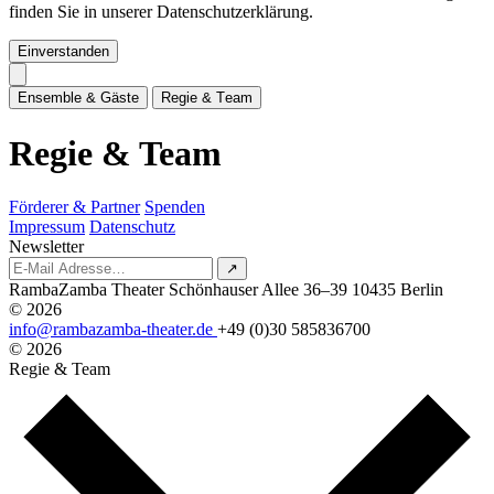
finden Sie in unserer Datenschutzerklärung.
Einverstanden
E
n
s
e
m
b
l
e
&
G
ä
s
t
e
R
e
g
i
e
&
T
e
a
m
R
e
g
i
e
&
T
e
a
m
Förderer & Partner
Spenden
Impressum
Datenschutz
Newsletter
↗
RambaZamba Theater
Schönhauser Allee 36–39
10435 Berlin
© 2026
info@rambazamba-theater.de
+49 (0)30 585836700
© 2026
Regie & Team