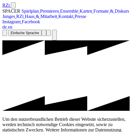
RZt
SPACER
S
p
i
e
l
p
l
a
n
P
r
e
m
i
e
r
e
n
E
n
s
e
m
b
l
e
K
a
r
t
e
n
F
o
r
m
a
t
e
&
D
i
s
k
u
r
s
J
u
n
g
e
s
R
Z
t
H
a
u
s
&
M
i
t
a
r
b
e
i
t
K
o
n
t
a
k
t
P
r
e
s
s
e
I
n
s
t
a
g
r
a
m
F
a
c
e
b
o
o
k
d
e
e
n
Einfache Sprache
Um den nutzerfreundlichen Betrieb dieser Website sicherzustellen,
werden technisch notwendige Cookies eingesetzt, sowie zu
statistischen Zwecken. Weitere Informationen zur Datennutzung