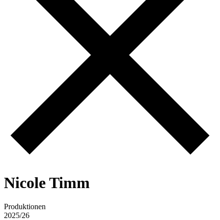
N
i
c
o
l
e
T
i
m
m
Produktionen
2025/26