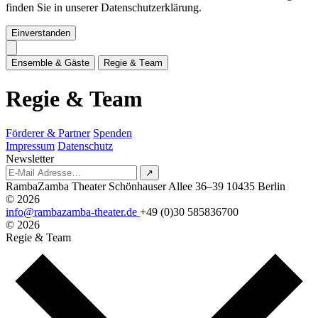
finden Sie in unserer Datenschutzerklärung.
Einverstanden
E
n
s
e
m
b
l
e
&
G
ä
s
t
e
R
e
g
i
e
&
T
e
a
m
R
e
g
i
e
&
T
e
a
m
Förderer & Partner
Spenden
Impressum
Datenschutz
Newsletter
↗
RambaZamba Theater
Schönhauser Allee 36–39
10435 Berlin
© 2026
info@rambazamba-theater.de
+49 (0)30 585836700
© 2026
Regie & Team