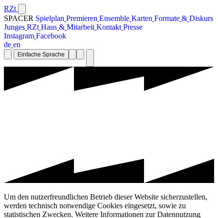
RZt
SPACER
S
p
i
e
l
p
l
a
n
P
r
e
m
i
e
r
e
n
E
n
s
e
m
b
l
e
K
a
r
t
e
n
F
o
r
m
a
t
e
&
D
i
s
k
u
r
s
J
u
n
g
e
s
R
Z
t
H
a
u
s
&
M
i
t
a
r
b
e
i
t
K
o
n
t
a
k
t
P
r
e
s
s
e
I
n
s
t
a
g
r
a
m
F
a
c
e
b
o
o
k
d
e
e
n
Einfache Sprache
Um den nutzerfreundlichen Betrieb dieser Website sicherzustellen,
werden technisch notwendige Cookies eingesetzt, sowie zu
statistischen Zwecken. Weitere Informationen zur Datennutzung