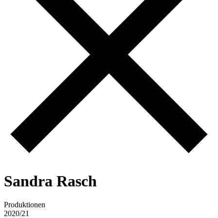
S
a
n
d
r
a
R
a
s
c
h
Produktionen
2020/21