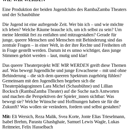
Eine Produktion der beiden Jugendclubs des RambaZamba Theaters
und der Schaubühne
Die Jugend ist eine aufregende Zeit. Wer bin ich – und wie möchte
ich leben? Welche Räume brauche ich, um ich selbst zu sein? Um
meine Identität frei zu entfalten und mitzugestalten? Gerade für
junge, queere Menschen und Menschen mit Behinderung sind das
zentrale Fragen – in einer Welt, in der ihre Rechte und Freiheiten oft
in Frage gestellt werden. Darum ist es umso wichtiger, dass junge
Stimmen gehört werden – laut, mutig und klar!
Das queere Theaterprojekt
WIE WIR WERDEN
greift diese Themen
auf. Was bewegt Jugendliche und junge Erwachsene – mit und ohne
Behinderung – die sich dem queeren Spektrum zugehörig fühlen?
Gemeinsam mit den Jugendlichen begeben sich die
Theaterpädagoginnen Lara Michel (Schaubühne) und Lillian
Bocksch (RambaZamba Theater) auf die Suche nach Antworten
und machen die Perspektiven der Spieler_innen sichtbar: Was
bewegt sie? Welche Wünsche und Hoffnungen haben sie für die
Zukunft? Was wollen sie verändern, fordern und selbst gestalten?
Mit:
Eli Wersich, Reza Malik, Svea Korte, Jonte Elias Trieselmann,
Isabel Brehm, Parastu Ghashghaie, Samuel Lewis Wagle, Lukas
Reitmeier, Felix Hasselbach