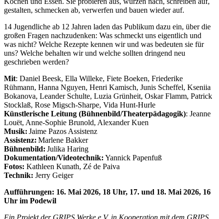
Kochen und Essen. Sie probieren aus, würzen nach, schreiben auf,
gestalten, schmecken ab, verwerfen und bauen wieder auf.
14 Jugendliche ab 12 Jahren laden das Publikum dazu ein, über die
großen Fragen nachzudenken: Was schmeckt uns eigentlich und
was nicht? Welche Rezepte kennen wir und was bedeuten sie für
uns? Welche behalten wir und welche sollten dringend neu
geschrieben werden?
Mit
: Daniel Beesk, Ella Willeke, Fiete Boeken, Friederike
Rühmann, Hanna Nguyen, Henri Kamisch, Junis Scheffel, Kseniia
Bokanova, Leander Schulte, Luzia Grünheit, Oskar Flamm, Patrick
Stocklaß, Rose Migsch-Sharpe, Vida Hunt-Hurle
Künstlerische Leitung
(Bühnenbild/Theaterpädagogik)
: Jeanne
Louët, Anne-Sophie Brunold, Alexander Kuen
Musik:
Jaime Pazos Assistenz
Assistenz:
Marlene Bakker
Bühnenbild:
Julika Haring
Dokumentation/Videotechnik:
Yannick Papenfuß
Fotos:
Kathleen Kunath, Zé de Paiva
Technik:
Jerry Geiger
Aufführungen: 16. Mai 2026, 18 Uhr, 17. und 18. Mai 2026, 16
Uhr im Podewil
Ein Projekt der GRIPS Werke e.V. in Kooperation mit dem GRIPS