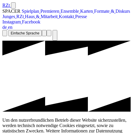
RZt
SPACER
S
p
i
e
l
p
l
a
n
P
r
e
m
i
e
r
e
n
E
n
s
e
m
b
l
e
K
a
r
t
e
n
F
o
r
m
a
t
e
&
D
i
s
k
u
r
s
J
u
n
g
e
s
R
Z
t
H
a
u
s
&
M
i
t
a
r
b
e
i
t
K
o
n
t
a
k
t
P
r
e
s
s
e
I
n
s
t
a
g
r
a
m
F
a
c
e
b
o
o
k
d
e
e
n
Einfache Sprache
Um den nutzerfreundlichen Betrieb dieser Website sicherzustellen,
werden technisch notwendige Cookies eingesetzt, sowie zu
statistischen Zwecken. Weitere Informationen zur Datennutzung