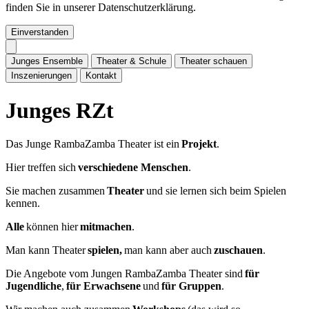
finden Sie in unserer Datenschutzerklärung.
Einverstanden
J
u
n
g
e
s
E
n
s
e
m
b
l
e
T
h
e
a
t
e
r
&
S
c
h
u
l
e
T
h
e
a
t
e
r
s
c
h
a
u
e
n
I
n
s
z
e
n
i
e
r
u
n
g
e
n
K
o
n
t
a
k
t
J
u
n
g
e
s
R
Z
t
Das Junge RambaZamba Theater ist ein
Projekt
.
Hier treffen sich
verschiedene Menschen
.
Sie machen zusammen
Theater
und sie lernen sich beim Spielen
kennen.
Alle
können hier
mitmachen
.
Man kann Theater
spielen,
man kann aber auch
zuschauen
.
Die Angebote vom Jungen RambaZamba Theater sind
für
Jugendliche
,
für Erwachsene
und
für Gruppen
.