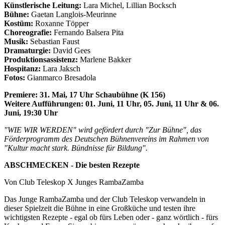
Künstlerische Leitung:
Lara Michel, Lillian Bocksch
Bühne:
Gaetan Langlois-Meurinne
Kostüm:
Roxanne Töpper
Choreografie:
Fernando Balsera Pita
Musik:
Sebastian Faust
Dramaturgie:
David Gees
Produktionsassistenz:
Marlene Bakker
Hospitanz:
Lara Jaksch
Fotos:
Gianmarco Bresadola
Premiere: 31. Mai, 17 Uhr
Schaubühne (K 156)
Weitere Aufführungen: 01. Juni, 11 Uhr, 05. Juni, 11 Uhr & 06.
Juni, 19:30 Uhr
"WIE WIR WERDEN"
wird gefördert durch "Zur Bühne", das
Förderprogramm des Deutschen Bühnenvereins im Rahmen von
"Kultur macht stark. Bündnisse für Bildung".
ABSCHMECKEN - Die besten Rezepte
Von Club Teleskop X Junges RambaZamba
Das Junge RambaZamba und der Club Teleskop verwandeln in
dieser Spielzeit die Bühne in eine Großküche und testen ihre
wichtigsten Rezepte - egal ob fürs Leben oder - ganz wörtlich - fürs