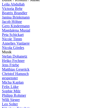
Leila Abdullah
Victoria Behr
Beatrix Brandler
Janina Brinkmann
Jacob Höhne
Gero Kindermann
Magdalena Musial
Peta Schickart
Nicole Timm
Annelies Vanlaere
Nicola Gördes
M
u
s
i
k
Stefan Dohanetz
Heiko Fechner
Jens Friebe
Matthias Geserick
Christof Hanusch
gespenster
Micha Kaplan
Felix Lüke
Sophie Milz
Philipp Rohmer
Willi Sieger
Leo Solter