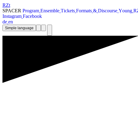
RZt
SPACER
P
r
o
g
r
a
m
E
n
s
e
m
b
l
e
T
i
c
k
e
t
s
F
o
r
m
a
t
s
&
D
i
s
c
o
u
r
s
e
Y
o
u
n
g
R
I
n
s
t
a
g
r
a
m
F
a
c
e
b
o
o
k
d
e
e
n
Simple language