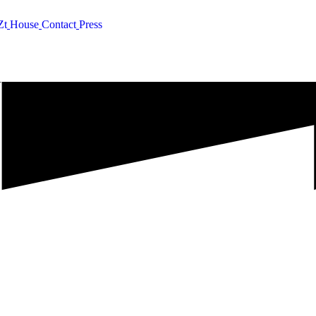
Z
t
H
o
u
s
e
C
o
n
t
a
c
t
P
r
e
s
s