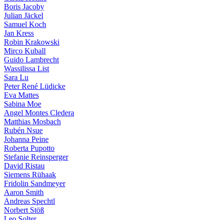
Boris Jacoby
Julian Jäckel
Samuel Koch
Jan Kress
Robin Krakowski
Mirco Kuball
Guido Lambrecht
Wassilissa List
Sara Lu
Peter René Lüdicke
Eva Mattes
Sabina Moe
Angel Montes Cledera
Matthias Mosbach
Rubén Nsue
Johanna Peine
Roberta Pupotto
Stefanie Reinsperger
David Ristau
Siemens Rühaak
Fridolin Sandmeyer
Aaron Smith
Andreas Spechtl
Norbert Stöß
Leo Solter