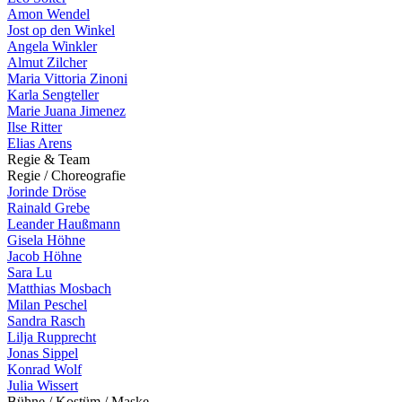
Amon Wendel
Jost op den Winkel
Angela Winkler
Almut Zilcher
Maria Vittoria Zinoni
Karla Sengteller
Marie Juana Jimenez
Ilse Ritter
Elias Arens
R
e
g
i
e
&
T
e
a
m
R
e
g
i
e
/
C
h
o
r
e
o
g
r
a
f
i
e
Jorinde Dröse
Rainald Grebe
Leander Haußmann
Gisela Höhne
Jacob Höhne
Sara Lu
Matthias Mosbach
Milan Peschel
Sandra Rasch
Lilja Rupprecht
Jonas Sippel
Konrad Wolf
Julia Wissert
B
ü
h
n
e
/
K
o
s
t
ü
m
/
M
a
s
k
e