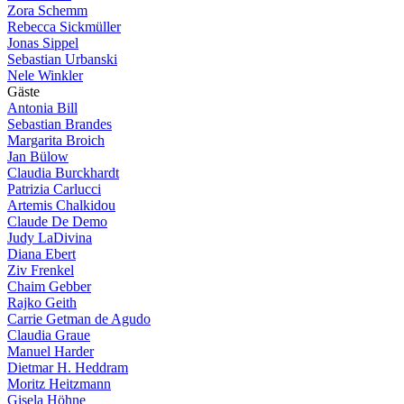
Zora Schemm
Rebecca Sickmüller
Jonas Sippel
Sebastian Urbanski
Nele Winkler
G
ä
s
t
e
Antonia Bill
Sebastian Brandes
Margarita Broich
Jan Bülow
Claudia Burckhardt
Patrizia Carlucci
Artemis Chalkidou
Claude De Demo
Judy LaDivina
Diana Ebert
Ziv Frenkel
Chaim Gebber
Rajko Geith
Carrie Getman de Agudo
Claudia Graue
Manuel Harder
Dietmar H. Heddram
Moritz Heitzmann
Gisela Höhne