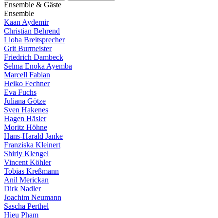
E
n
s
e
m
b
l
e
&
G
ä
s
t
e
E
n
s
e
m
b
l
e
Kaan Aydemir
Christian Behrend
Lioba Breitsprecher
Grit Burmeister
Friedrich Dambeck
Selma Enoka Ayemba
Marcell Fabian
Heiko Fechner
Eva Fuchs
Juliana Götze
Sven Hakenes
Hagen Häsler
Moritz Höhne
Hans-Harald Janke
Franziska Kleinert
Shirly Klengel
Vincent Köhler
Tobias Kreßmann
Anil Merickan
Dirk Nadler
Joachim Neumann
Sascha Perthel
Hieu Pham