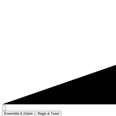
E
n
s
e
m
b
l
e
&
G
ä
s
t
e
R
e
g
i
e
&
T
e
a
m