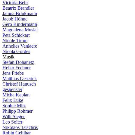
Victoria Behr
Beatrix Brandler
Janina Brinkmann
Jacob Höhne
Gero Kindermann
Magdalena Musial
Peta Schickart
Nicole Timm
Annelies Vanlaere
Nicola Gördes
M
u
s
i
k
Stefan Dohanetz
Heiko Fechner
Jens Friebe
Matthias Geserick
Christof Hanusch
gespenster
Micha Kaplan
Felix Lüke
Sophie Milz
Philipp Rohmer
Willi Sieger
Leo Solter
Nikolaos Tsiachris
Robin Gehlhar