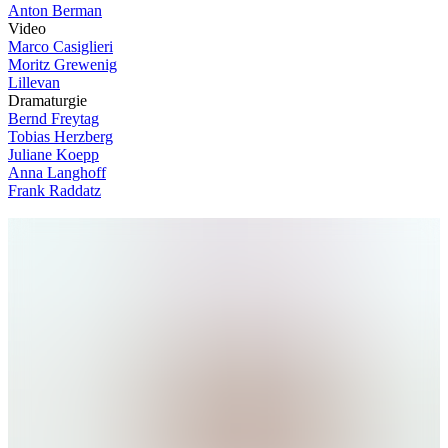
Anton Berman
V
i
d
e
o
Marco Casiglieri
Moritz Grewenig
Lillevan
D
r
a
m
a
t
u
r
g
i
e
Bernd Freytag
Tobias Herzberg
Juliane Koepp
Anna Langhoff
Frank Raddatz