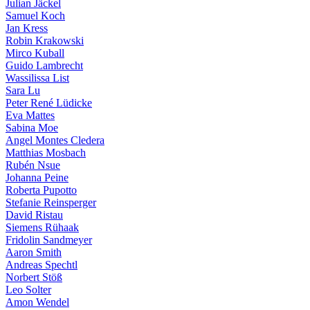
Julian Jäckel
Samuel Koch
Jan Kress
Robin Krakowski
Mirco Kuball
Guido Lambrecht
Wassilissa List
Sara Lu
Peter René Lüdicke
Eva Mattes
Sabina Moe
Angel Montes Cledera
Matthias Mosbach
Rubén Nsue
Johanna Peine
Roberta Pupotto
Stefanie Reinsperger
David Ristau
Siemens Rühaak
Fridolin Sandmeyer
Aaron Smith
Andreas Spechtl
Norbert Stöß
Leo Solter
Amon Wendel