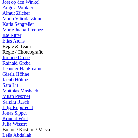
Jost op den Winkel
Angela Winkler
Almut Zilcher
Maria Vittoria Zinoni
Karla Sengteller
Marie Juana Jimenez
Ilse Ritter
Elias Arens
R
e
g
i
e
&
T
e
a
m
R
e
g
i
e
/
C
h
o
r
e
o
g
r
a
f
i
e
Jorinde Dröse
Rainald Grebe
Leander Haußmann
Gisela Höhne
Jacob Höhne
Sara Lu
Matthias Mosbach
Milan Peschel
Sandra Rasch
Lilja Rupprecht
Jonas Sippel
Konrad Wolf
Julia Wissert
B
ü
h
n
e
/
K
o
s
t
ü
m
/
M
a
s
k
e
Leila Abdullah