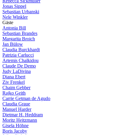
Rebecca Sickmüller
Jonas Sippel
Sebastian Urbanski
Nele Winkler
G
ä
s
t
e
Antonia Bill
Sebastian Brandes
Margarita Broich
Jan Bülow
Claudia Burckhardt
Patrizia Carlucci
Artemis Chalkidou
Claude De Demo
Judy LaDivina
Diana Ebert
Ziv Frenkel
Chaim Gebber
Rajko Geith
Carrie Getman de Agudo
Claudia Graue
Manuel Harder
Dietmar H. Heddram
Moritz Heitzmann
Gisela Höhne
Boris Jacoby