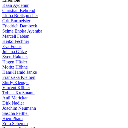
E
n
s
e
m
b
l
e
Kaan Aydemir
Christian Behrend
Lioba Breitsprecher
Grit Burmeister
Friedrich Dambeck
Selma Enoka Ayemba
Marcell Fabian
Heiko Fechner
Eva Fuchs
Juliana Götze
Sven Hakenes
Hagen Häsler
Moritz Höhne
Hans-Harald Janke
Franziska Kleinert
Shirly Klengel
Vincent Köhler
Tobias Kreßmann
Anil Merickan
Dirk Nadler
Joachim Neumann
Sascha Perthel
Hieu Pham
Zora Schemm