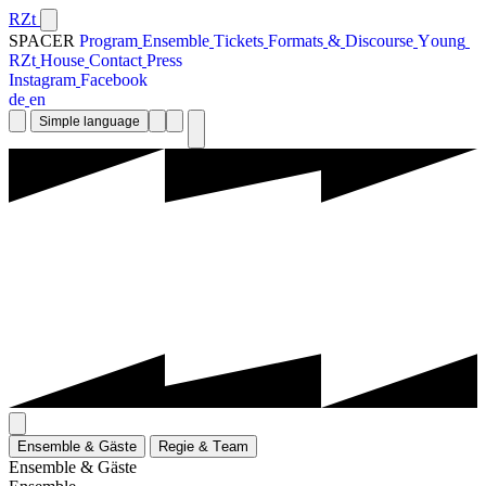
RZt
SPACER
P
r
o
g
r
a
m
E
n
s
e
m
b
l
e
T
i
c
k
e
t
s
F
o
r
m
a
t
s
&
D
i
s
c
o
u
r
s
e
Y
o
u
n
g
R
Z
t
H
o
u
s
e
C
o
n
t
a
c
t
P
r
e
s
s
I
n
s
t
a
g
r
a
m
F
a
c
e
b
o
o
k
d
e
e
n
Simple language
E
n
s
e
m
b
l
e
&
G
ä
s
t
e
R
e
g
i
e
&
T
e
a
m
E
n
s
e
m
b
l
e
&
G
ä
s
t
e