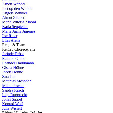
Amon Wendel
Jost op den Winkel
Angela Winkler
Almut Zilcher
Maria Vittoria Zinoni
Karla Sengteller
Marie Juana Jimenez
Ilse Ritter
Elias Arens
R
e
g
i
e
&
T
e
a
m
R
e
g
i
e
/
C
h
o
r
e
o
g
r
a
f
i
e
Jorinde Dröse
Rainald Grebe
Leander Haußmann
Gisela Höhne
Jacob Höhne
Sara Lu
Matthias Mosbach
Milan Peschel
Sandra Rasch
Lilja Rupprecht
Jonas Sippel
Konrad Wolf
Julia Wissert
B
ü
h
n
e
/
K
o
s
t
ü
m
/
M
a
s
k
e