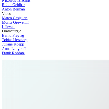
Nikolaos Tsiachris
Robin Gehlhar
Anton Berman
V
i
d
e
o
Marco Casiglieri
Moritz Grewenig
Lillevan
D
r
a
m
a
t
u
r
g
i
e
Bernd Freytag
Tobias Herzberg
Juliane Koepp
Anna Langhoff
Frank Raddatz