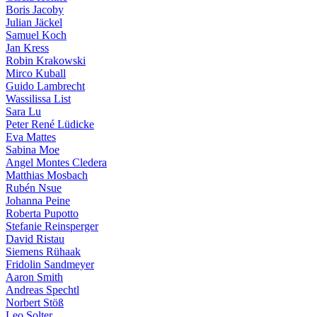
Boris Jacoby
Julian Jäckel
Samuel Koch
Jan Kress
Robin Krakowski
Mirco Kuball
Guido Lambrecht
Wassilissa List
Sara Lu
Peter René Lüdicke
Eva Mattes
Sabina Moe
Angel Montes Cledera
Matthias Mosbach
Rubén Nsue
Johanna Peine
Roberta Pupotto
Stefanie Reinsperger
David Ristau
Siemens Rühaak
Fridolin Sandmeyer
Aaron Smith
Andreas Spechtl
Norbert Stöß
Leo Solter