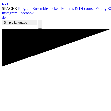
RZt
SPACER
P
r
o
g
r
a
m
E
n
s
e
m
b
l
e
T
i
c
k
e
t
s
F
o
r
m
a
t
s
&
D
i
s
c
o
u
r
s
e
Y
o
u
n
g
R
I
n
s
t
a
g
r
a
m
F
a
c
e
b
o
o
k
d
e
e
n
Simple language