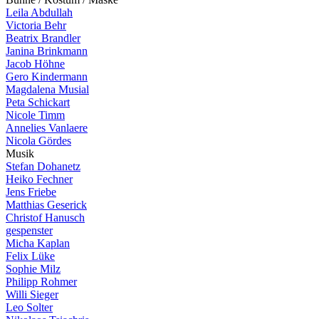
Leila Abdullah
Victoria Behr
Beatrix Brandler
Janina Brinkmann
Jacob Höhne
Gero Kindermann
Magdalena Musial
Peta Schickart
Nicole Timm
Annelies Vanlaere
Nicola Gördes
M
u
s
i
k
Stefan Dohanetz
Heiko Fechner
Jens Friebe
Matthias Geserick
Christof Hanusch
gespenster
Micha Kaplan
Felix Lüke
Sophie Milz
Philipp Rohmer
Willi Sieger
Leo Solter