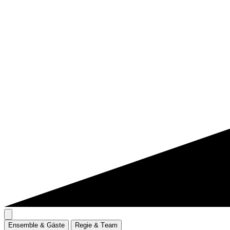
E
n
s
e
m
b
l
e
&
G
ä
s
t
e
R
e
g
i
e
&
T
e
a
m