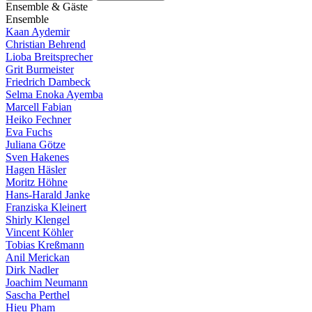
E
n
s
e
m
b
l
e
&
G
ä
s
t
e
E
n
s
e
m
b
l
e
Kaan Aydemir
Christian Behrend
Lioba Breitsprecher
Grit Burmeister
Friedrich Dambeck
Selma Enoka Ayemba
Marcell Fabian
Heiko Fechner
Eva Fuchs
Juliana Götze
Sven Hakenes
Hagen Häsler
Moritz Höhne
Hans-Harald Janke
Franziska Kleinert
Shirly Klengel
Vincent Köhler
Tobias Kreßmann
Anil Merickan
Dirk Nadler
Joachim Neumann
Sascha Perthel
Hieu Pham