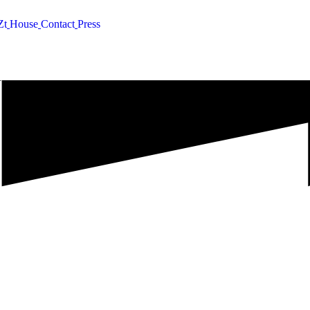
Z
t
H
o
u
s
e
C
o
n
t
a
c
t
P
r
e
s
s