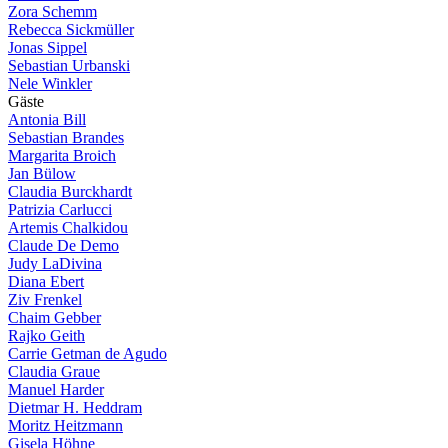
Zora Schemm
Rebecca Sickmüller
Jonas Sippel
Sebastian Urbanski
Nele Winkler
G
ä
s
t
e
Antonia Bill
Sebastian Brandes
Margarita Broich
Jan Bülow
Claudia Burckhardt
Patrizia Carlucci
Artemis Chalkidou
Claude De Demo
Judy LaDivina
Diana Ebert
Ziv Frenkel
Chaim Gebber
Rajko Geith
Carrie Getman de Agudo
Claudia Graue
Manuel Harder
Dietmar H. Heddram
Moritz Heitzmann
Gisela Höhne