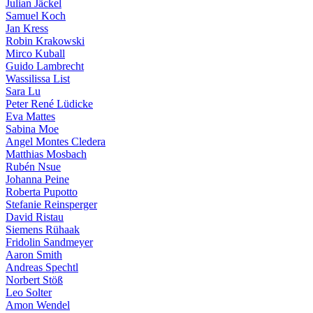
Julian Jäckel
Samuel Koch
Jan Kress
Robin Krakowski
Mirco Kuball
Guido Lambrecht
Wassilissa List
Sara Lu
Peter René Lüdicke
Eva Mattes
Sabina Moe
Angel Montes Cledera
Matthias Mosbach
Rubén Nsue
Johanna Peine
Roberta Pupotto
Stefanie Reinsperger
David Ristau
Siemens Rühaak
Fridolin Sandmeyer
Aaron Smith
Andreas Spechtl
Norbert Stöß
Leo Solter
Amon Wendel