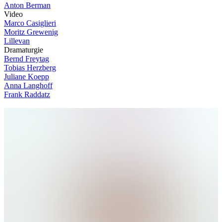
Anton Berman
V
i
d
e
o
Marco Casiglieri
Moritz Grewenig
Lillevan
D
r
a
m
a
t
u
r
g
i
e
Bernd Freytag
Tobias Herzberg
Juliane Koepp
Anna Langhoff
Frank Raddatz