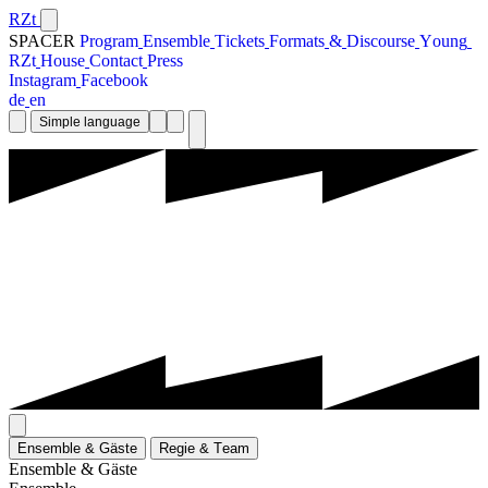
RZt
SPACER
P
r
o
g
r
a
m
E
n
s
e
m
b
l
e
T
i
c
k
e
t
s
F
o
r
m
a
t
s
&
D
i
s
c
o
u
r
s
e
Y
o
u
n
g
R
Z
t
H
o
u
s
e
C
o
n
t
a
c
t
P
r
e
s
s
I
n
s
t
a
g
r
a
m
F
a
c
e
b
o
o
k
d
e
e
n
Simple language
E
n
s
e
m
b
l
e
&
G
ä
s
t
e
R
e
g
i
e
&
T
e
a
m
E
n
s
e
m
b
l
e
&
G
ä
s
t
e