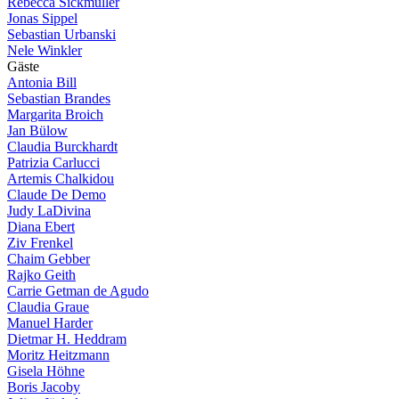
Rebecca Sickmüller
Jonas Sippel
Sebastian Urbanski
Nele Winkler
G
ä
s
t
e
Antonia Bill
Sebastian Brandes
Margarita Broich
Jan Bülow
Claudia Burckhardt
Patrizia Carlucci
Artemis Chalkidou
Claude De Demo
Judy LaDivina
Diana Ebert
Ziv Frenkel
Chaim Gebber
Rajko Geith
Carrie Getman de Agudo
Claudia Graue
Manuel Harder
Dietmar H. Heddram
Moritz Heitzmann
Gisela Höhne
Boris Jacoby