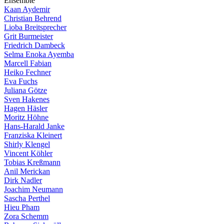
E
n
s
e
m
b
l
e
Kaan Aydemir
Christian Behrend
Lioba Breitsprecher
Grit Burmeister
Friedrich Dambeck
Selma Enoka Ayemba
Marcell Fabian
Heiko Fechner
Eva Fuchs
Juliana Götze
Sven Hakenes
Hagen Häsler
Moritz Höhne
Hans-Harald Janke
Franziska Kleinert
Shirly Klengel
Vincent Köhler
Tobias Kreßmann
Anil Merickan
Dirk Nadler
Joachim Neumann
Sascha Perthel
Hieu Pham
Zora Schemm