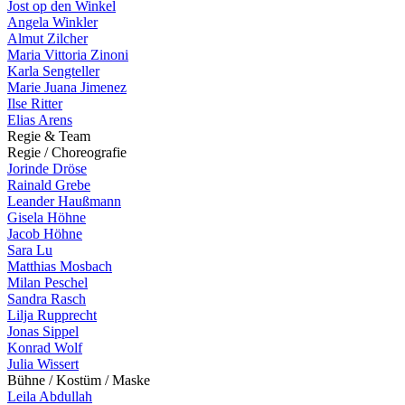
Jost op den Winkel
Angela Winkler
Almut Zilcher
Maria Vittoria Zinoni
Karla Sengteller
Marie Juana Jimenez
Ilse Ritter
Elias Arens
R
e
g
i
e
&
T
e
a
m
R
e
g
i
e
/
C
h
o
r
e
o
g
r
a
f
i
e
Jorinde Dröse
Rainald Grebe
Leander Haußmann
Gisela Höhne
Jacob Höhne
Sara Lu
Matthias Mosbach
Milan Peschel
Sandra Rasch
Lilja Rupprecht
Jonas Sippel
Konrad Wolf
Julia Wissert
B
ü
h
n
e
/
K
o
s
t
ü
m
/
M
a
s
k
e
Leila Abdullah