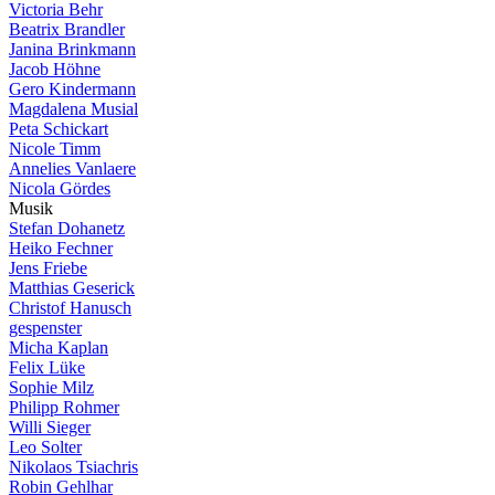
Victoria Behr
Beatrix Brandler
Janina Brinkmann
Jacob Höhne
Gero Kindermann
Magdalena Musial
Peta Schickart
Nicole Timm
Annelies Vanlaere
Nicola Gördes
M
u
s
i
k
Stefan Dohanetz
Heiko Fechner
Jens Friebe
Matthias Geserick
Christof Hanusch
gespenster
Micha Kaplan
Felix Lüke
Sophie Milz
Philipp Rohmer
Willi Sieger
Leo Solter
Nikolaos Tsiachris
Robin Gehlhar