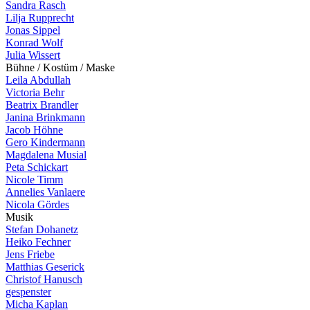
Sandra Rasch
Lilja Rupprecht
Jonas Sippel
Konrad Wolf
Julia Wissert
B
ü
h
n
e
/
K
o
s
t
ü
m
/
M
a
s
k
e
Leila Abdullah
Victoria Behr
Beatrix Brandler
Janina Brinkmann
Jacob Höhne
Gero Kindermann
Magdalena Musial
Peta Schickart
Nicole Timm
Annelies Vanlaere
Nicola Gördes
M
u
s
i
k
Stefan Dohanetz
Heiko Fechner
Jens Friebe
Matthias Geserick
Christof Hanusch
gespenster
Micha Kaplan