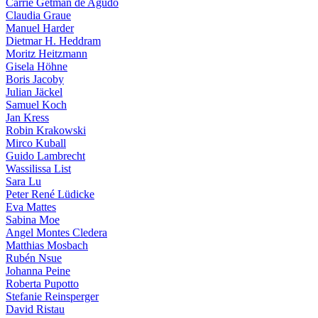
Carrie Getman de Agudo
Claudia Graue
Manuel Harder
Dietmar H. Heddram
Moritz Heitzmann
Gisela Höhne
Boris Jacoby
Julian Jäckel
Samuel Koch
Jan Kress
Robin Krakowski
Mirco Kuball
Guido Lambrecht
Wassilissa List
Sara Lu
Peter René Lüdicke
Eva Mattes
Sabina Moe
Angel Montes Cledera
Matthias Mosbach
Rubén Nsue
Johanna Peine
Roberta Pupotto
Stefanie Reinsperger
David Ristau