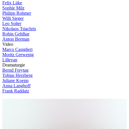
Felix Lüke
Sophie Milz
Philipp Rohmer
Willi Sieger
Leo Solter
Nikolaos Tsiachris
Robin Gehlhar
Anton Berman
V
i
d
e
o
Marco Casiglieri
Moritz Grewenig
Lillevan
D
r
a
m
a
t
u
r
g
i
e
Bernd Freytag
Tobias Herzberg
Juliane Koepp
Anna Langhoff
Frank Raddatz