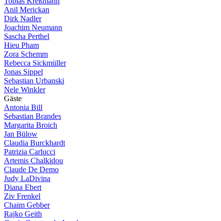
Tobias Kreßmann
Anil Merickan
Dirk Nadler
Joachim Neumann
Sascha Perthel
Hieu Pham
Zora Schemm
Rebecca Sickmüller
Jonas Sippel
Sebastian Urbanski
Nele Winkler
G
ä
s
t
e
Antonia Bill
Sebastian Brandes
Margarita Broich
Jan Bülow
Claudia Burckhardt
Patrizia Carlucci
Artemis Chalkidou
Claude De Demo
Judy LaDivina
Diana Ebert
Ziv Frenkel
Chaim Gebber
Rajko Geith