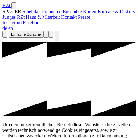
RZt
SPACER
S
p
i
e
l
p
l
a
n
P
r
e
m
i
e
r
e
n
E
n
s
e
m
b
l
e
K
a
r
t
e
n
F
o
r
m
a
t
e
&
D
i
s
k
u
r
s
J
u
n
g
e
s
R
Z
t
H
a
u
s
&
M
i
t
a
r
b
e
i
t
K
o
n
t
a
k
t
P
r
e
s
s
e
I
n
s
t
a
g
r
a
m
F
a
c
e
b
o
o
k
d
e
e
n
Einfache Sprache
Um den nutzerfreundlichen Betrieb dieser Website sicherzustellen,
werden technisch notwendige Cookies eingesetzt, sowie zu
statistischen Zwecken. Weitere Informationen zur Datennutzung