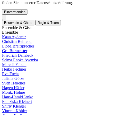
finden Sie in unserer Datenschutzerklärung.
Einverstanden
E
n
s
e
m
b
l
e
&
G
ä
s
t
e
R
e
g
i
e
&
T
e
a
m
E
n
s
e
m
b
l
e
&
G
ä
s
t
e
E
n
s
e
m
b
l
e
Kaan Aydemir
Christian Behrend
Lioba Breitsprecher
Grit Burmeister
Friedrich Dambeck
Selma Enoka Ayemba
Marcell Fabian
Heiko Fechner
Eva Fuchs
Juliana Götze
Sven Hakenes
Hagen Häsler
Moritz Höhne
Hans-Harald Janke
Franziska Kleinert
Shirly Klengel
Vincent Köhler