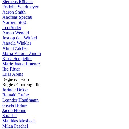
Siemens Rühaak
Fridolin Sandmeyer
Aaron Smith
Andreas Spechtl
Norbert Stöß
Leo Solter
Amon Wendel
Jost op den Winkel
Angela Winkler
Almut Zilcher
Maria Vittoria Zinoni
Karla Sengteller
Marie Juana Jimenez
Ilse Ritter
Elias Arens
R
e
g
i
e
&
T
e
a
m
R
e
g
i
e
/
C
h
o
r
e
o
g
r
a
f
i
e
Jorinde Dröse
Rainald Grebe
Leander Haußmann
Gisela Höhne
Jacob Höhne
Sara Lu
Matthias Mosbach
Milan Peschel