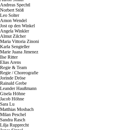
Andreas Spechtl
Norbert Stöß
Leo Solter
Amon Wendel
Jost op den Winkel
Angela Winkler
Almut Zilcher
Maria Vittoria Zinoni
Karla Sengteller
Marie Juana Jimenez
Ilse Ritter
Elias Arens
R
e
g
i
e
&
T
e
a
m
R
e
g
i
e
/
C
h
o
r
e
o
g
r
a
f
i
e
Jorinde Dröse
Rainald Grebe
Leander Haußmann
Gisela Höhne
Jacob Höhne
Sara Lu
Matthias Mosbach
Milan Peschel
Sandra Rasch
Lilja Rupprecht