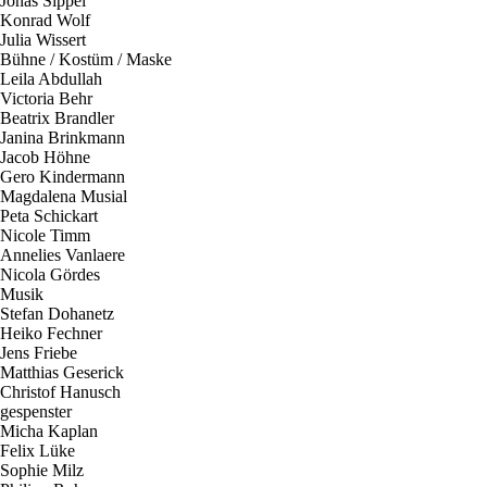
Jonas Sippel
Konrad Wolf
Julia Wissert
B
ü
h
n
e
/
K
o
s
t
ü
m
/
M
a
s
k
e
Leila Abdullah
Victoria Behr
Beatrix Brandler
Janina Brinkmann
Jacob Höhne
Gero Kindermann
Magdalena Musial
Peta Schickart
Nicole Timm
Annelies Vanlaere
Nicola Gördes
M
u
s
i
k
Stefan Dohanetz
Heiko Fechner
Jens Friebe
Matthias Geserick
Christof Hanusch
gespenster
Micha Kaplan
Felix Lüke
Sophie Milz