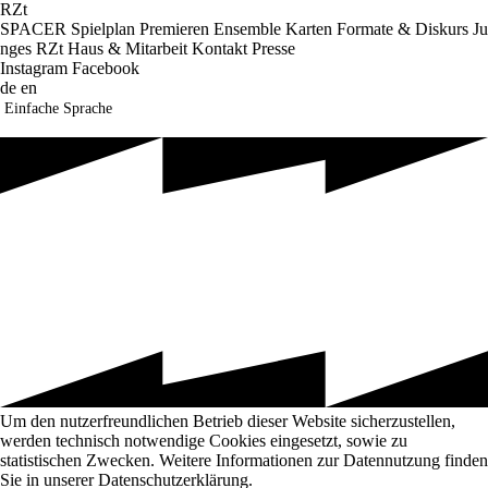
RZt
SPACER
S
p
i
e
l
p
l
a
n
P
r
e
m
i
e
r
e
n
E
n
s
e
m
b
l
e
K
a
r
t
e
n
F
o
r
m
a
t
e
&
D
i
s
k
u
r
s
J
u
n
g
e
s
R
Z
t
H
a
u
s
&
M
i
t
a
r
b
e
i
t
K
o
n
t
a
k
t
P
r
e
s
s
e
I
n
s
t
a
g
r
a
m
F
a
c
e
b
o
o
k
d
e
e
n
Einfache Sprache
Um den nutzerfreundlichen Betrieb dieser Website sicherzustellen,
werden technisch notwendige Cookies eingesetzt, sowie zu
statistischen Zwecken. Weitere Informationen zur Datennutzung finden
Sie in unserer Datenschutzerklärung.