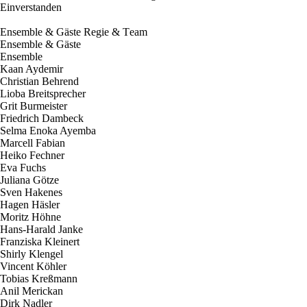
Einverstanden
E
n
s
e
m
b
l
e
&
G
ä
s
t
e
R
e
g
i
e
&
T
e
a
m
E
n
s
e
m
b
l
e
&
G
ä
s
t
e
E
n
s
e
m
b
l
e
Kaan Aydemir
Christian Behrend
Lioba Breitsprecher
Grit Burmeister
Friedrich Dambeck
Selma Enoka Ayemba
Marcell Fabian
Heiko Fechner
Eva Fuchs
Juliana Götze
Sven Hakenes
Hagen Häsler
Moritz Höhne
Hans-Harald Janke
Franziska Kleinert
Shirly Klengel
Vincent Köhler
Tobias Kreßmann
Anil Merickan
Dirk Nadler