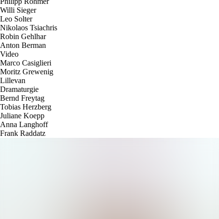
Philipp Rohmer
Willi Sieger
Leo Solter
Nikolaos Tsiachris
Robin Gehlhar
Anton Berman
V
i
d
e
o
Marco Casiglieri
Moritz Grewenig
Lillevan
D
r
a
m
a
t
u
r
g
i
e
Bernd Freytag
Tobias Herzberg
Juliane Koepp
Anna Langhoff
Frank Raddatz