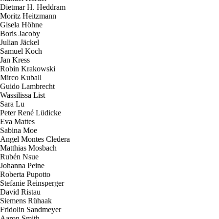
Dietmar H. Heddram
Moritz Heitzmann
Gisela Höhne
Boris Jacoby
Julian Jäckel
Samuel Koch
Jan Kress
Robin Krakowski
Mirco Kuball
Guido Lambrecht
Wassilissa List
Sara Lu
Peter René Lüdicke
Eva Mattes
Sabina Moe
Angel Montes Cledera
Matthias Mosbach
Rubén Nsue
Johanna Peine
Roberta Pupotto
Stefanie Reinsperger
David Ristau
Siemens Rühaak
Fridolin Sandmeyer
Aaron Smith