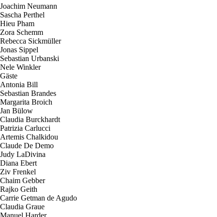
Joachim Neumann
Sascha Perthel
Hieu Pham
Zora Schemm
Rebecca Sickmüller
Jonas Sippel
Sebastian Urbanski
Nele Winkler
G
ä
s
t
e
Antonia Bill
Sebastian Brandes
Margarita Broich
Jan Bülow
Claudia Burckhardt
Patrizia Carlucci
Artemis Chalkidou
Claude De Demo
Judy LaDivina
Diana Ebert
Ziv Frenkel
Chaim Gebber
Rajko Geith
Carrie Getman de Agudo
Claudia Graue
Manuel Harder