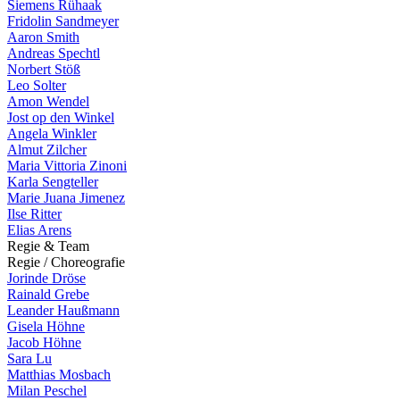
Siemens Rühaak
Fridolin Sandmeyer
Aaron Smith
Andreas Spechtl
Norbert Stöß
Leo Solter
Amon Wendel
Jost op den Winkel
Angela Winkler
Almut Zilcher
Maria Vittoria Zinoni
Karla Sengteller
Marie Juana Jimenez
Ilse Ritter
Elias Arens
R
e
g
i
e
&
T
e
a
m
R
e
g
i
e
/
C
h
o
r
e
o
g
r
a
f
i
e
Jorinde Dröse
Rainald Grebe
Leander Haußmann
Gisela Höhne
Jacob Höhne
Sara Lu
Matthias Mosbach
Milan Peschel