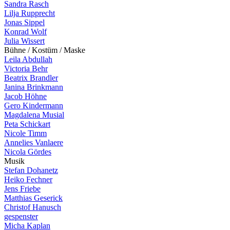
Sandra Rasch
Lilja Rupprecht
Jonas Sippel
Konrad Wolf
Julia Wissert
B
ü
h
n
e
/
K
o
s
t
ü
m
/
M
a
s
k
e
Leila Abdullah
Victoria Behr
Beatrix Brandler
Janina Brinkmann
Jacob Höhne
Gero Kindermann
Magdalena Musial
Peta Schickart
Nicole Timm
Annelies Vanlaere
Nicola Gördes
M
u
s
i
k
Stefan Dohanetz
Heiko Fechner
Jens Friebe
Matthias Geserick
Christof Hanusch
gespenster
Micha Kaplan