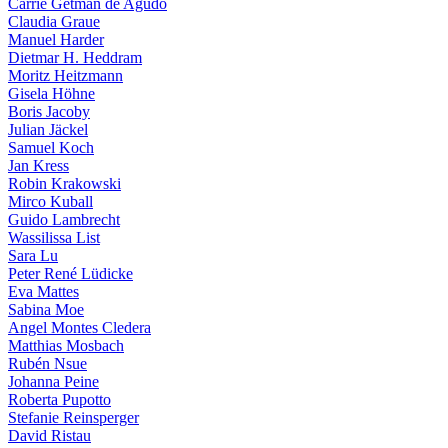
Carrie Getman de Agudo
Claudia Graue
Manuel Harder
Dietmar H. Heddram
Moritz Heitzmann
Gisela Höhne
Boris Jacoby
Julian Jäckel
Samuel Koch
Jan Kress
Robin Krakowski
Mirco Kuball
Guido Lambrecht
Wassilissa List
Sara Lu
Peter René Lüdicke
Eva Mattes
Sabina Moe
Angel Montes Cledera
Matthias Mosbach
Rubén Nsue
Johanna Peine
Roberta Pupotto
Stefanie Reinsperger
David Ristau