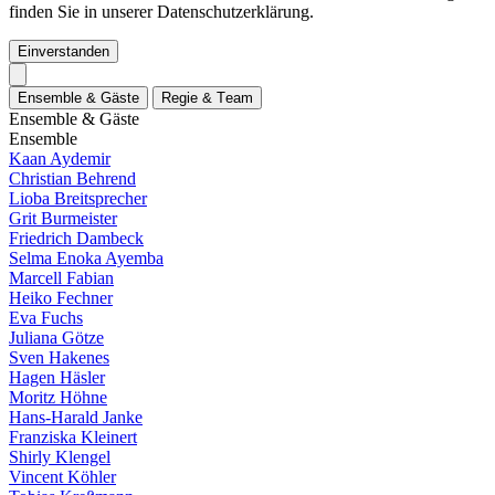
finden Sie in unserer Datenschutzerklärung.
Einverstanden
E
n
s
e
m
b
l
e
&
G
ä
s
t
e
R
e
g
i
e
&
T
e
a
m
E
n
s
e
m
b
l
e
&
G
ä
s
t
e
E
n
s
e
m
b
l
e
Kaan Aydemir
Christian Behrend
Lioba Breitsprecher
Grit Burmeister
Friedrich Dambeck
Selma Enoka Ayemba
Marcell Fabian
Heiko Fechner
Eva Fuchs
Juliana Götze
Sven Hakenes
Hagen Häsler
Moritz Höhne
Hans-Harald Janke
Franziska Kleinert
Shirly Klengel
Vincent Köhler