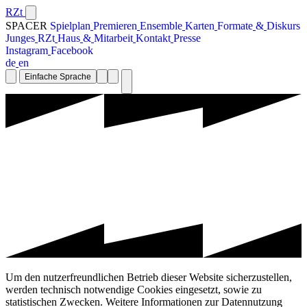
RZt
SPACER
S
p
i
e
l
p
l
a
n
P
r
e
m
i
e
r
e
n
E
n
s
e
m
b
l
e
K
a
r
t
e
n
F
o
r
m
a
t
e
&
D
i
s
k
u
r
s
J
u
n
g
e
s
R
Z
t
H
a
u
s
&
M
i
t
a
r
b
e
i
t
K
o
n
t
a
k
t
P
r
e
s
s
e
I
n
s
t
a
g
r
a
m
F
a
c
e
b
o
o
k
d
e
e
n
Einfache Sprache
Um den nutzerfreundlichen Betrieb dieser Website sicherzustellen,
werden technisch notwendige Cookies eingesetzt, sowie zu
statistischen Zwecken. Weitere Informationen zur Datennutzung