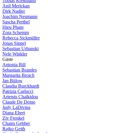
Tobias Kreßmann
Anil Merickan
Dirk Nadler
Joachim Neumann
Sascha Perthel
Hieu Pham
Zora Schemm
Rebecca Sickmüller
Jonas Sippel
Sebastian Urbanski
Nele Winkler
G
ä
s
t
e
Antonia Bill
Sebastian Brandes
Margarita Broich
Jan Bülow
Claudia Burckhardt
Patrizia Carlucci
Artemis Chalkidou
Claude De Demo
Judy LaDivina
Diana Ebert
Ziv Frenkel
Chaim Gebber
Rajko Geith