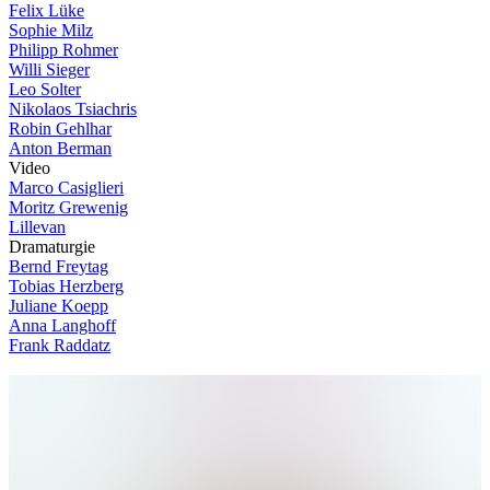
Felix Lüke
Sophie Milz
Philipp Rohmer
Willi Sieger
Leo Solter
Nikolaos Tsiachris
Robin Gehlhar
Anton Berman
V
i
d
e
o
Marco Casiglieri
Moritz Grewenig
Lillevan
D
r
a
m
a
t
u
r
g
i
e
Bernd Freytag
Tobias Herzberg
Juliane Koepp
Anna Langhoff
Frank Raddatz