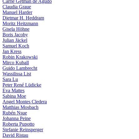
Carrie Getman de Agudo
Claudia Graue
Manuel Harder
Dietmar H. Heddram
Moritz Heitzmann
Gisela Höhne
Boris Jacoby
Julian Jäckel
Samuel Koch
Jan Kress
Robin Krakowski
Mirco Kuball
Guido Lambrecht
Wassilissa List
Sara Lu
Peter René Lüdicke
Eva Mattes
Sabina Moe
Angel Montes Cledera
Matthias Mosbach
Rubén Nsue
Johanna Peine
Roberta Pupotto
Stefanie Reinsperger
David Ristau