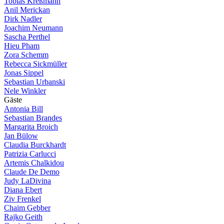
Tobias Kreßmann
Anil Merickan
Dirk Nadler
Joachim Neumann
Sascha Perthel
Hieu Pham
Zora Schemm
Rebecca Sickmüller
Jonas Sippel
Sebastian Urbanski
Nele Winkler
G
ä
s
t
e
Antonia Bill
Sebastian Brandes
Margarita Broich
Jan Bülow
Claudia Burckhardt
Patrizia Carlucci
Artemis Chalkidou
Claude De Demo
Judy LaDivina
Diana Ebert
Ziv Frenkel
Chaim Gebber
Rajko Geith