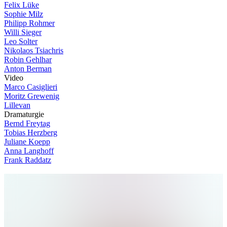
Felix Lüke
Sophie Milz
Philipp Rohmer
Willi Sieger
Leo Solter
Nikolaos Tsiachris
Robin Gehlhar
Anton Berman
V
i
d
e
o
Marco Casiglieri
Moritz Grewenig
Lillevan
D
r
a
m
a
t
u
r
g
i
e
Bernd Freytag
Tobias Herzberg
Juliane Koepp
Anna Langhoff
Frank Raddatz