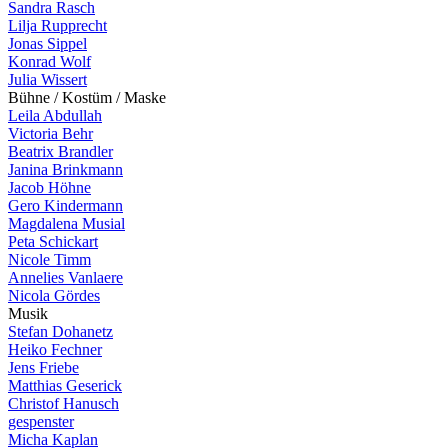
Sandra Rasch
Lilja Rupprecht
Jonas Sippel
Konrad Wolf
Julia Wissert
B
ü
h
n
e
/
K
o
s
t
ü
m
/
M
a
s
k
e
Leila Abdullah
Victoria Behr
Beatrix Brandler
Janina Brinkmann
Jacob Höhne
Gero Kindermann
Magdalena Musial
Peta Schickart
Nicole Timm
Annelies Vanlaere
Nicola Gördes
M
u
s
i
k
Stefan Dohanetz
Heiko Fechner
Jens Friebe
Matthias Geserick
Christof Hanusch
gespenster
Micha Kaplan