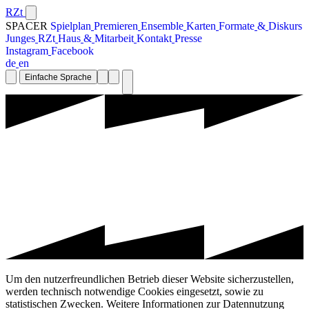
RZt
SPACER
S
p
i
e
l
p
l
a
n
P
r
e
m
i
e
r
e
n
E
n
s
e
m
b
l
e
K
a
r
t
e
n
F
o
r
m
a
t
e
&
D
i
s
k
u
r
s
J
u
n
g
e
s
R
Z
t
H
a
u
s
&
M
i
t
a
r
b
e
i
t
K
o
n
t
a
k
t
P
r
e
s
s
e
I
n
s
t
a
g
r
a
m
F
a
c
e
b
o
o
k
d
e
e
n
Einfache Sprache
Um den nutzerfreundlichen Betrieb dieser Website sicherzustellen,
werden technisch notwendige Cookies eingesetzt, sowie zu
statistischen Zwecken. Weitere Informationen zur Datennutzung