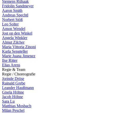
Siemens Rühaak
Fridolin Sandmeyer
Aaron Smith
Andreas Spechtl
Norbert Stöß
Leo Solter
Amon Wendel
Jost op den Winkel
Angela Winkler
Almut Zilcher
Maria Vittoria Zinoni
Karla Sengteller
Marie Juana Jimenez
Ilse Ritter
Elias Arens
R
e
g
i
e
&
T
e
a
m
R
e
g
i
e
/
C
h
o
r
e
o
g
r
a
f
i
e
Jorinde Dröse
Rainald Grebe
Leander Haußmann
Gisela Höhne
Jacob Höhne
Sara Lu
Matthias Mosbach
Milan Peschel