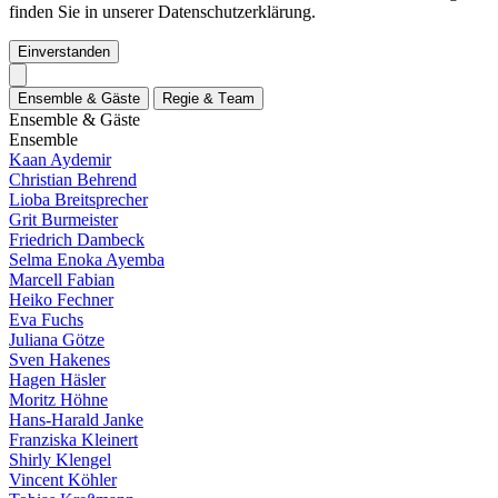
finden Sie in unserer Datenschutzerklärung.
Einverstanden
E
n
s
e
m
b
l
e
&
G
ä
s
t
e
R
e
g
i
e
&
T
e
a
m
E
n
s
e
m
b
l
e
&
G
ä
s
t
e
E
n
s
e
m
b
l
e
Kaan Aydemir
Christian Behrend
Lioba Breitsprecher
Grit Burmeister
Friedrich Dambeck
Selma Enoka Ayemba
Marcell Fabian
Heiko Fechner
Eva Fuchs
Juliana Götze
Sven Hakenes
Hagen Häsler
Moritz Höhne
Hans-Harald Janke
Franziska Kleinert
Shirly Klengel
Vincent Köhler