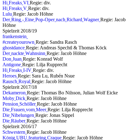
H
i
F
r
e
a
k
s
V
I
Regie: div.
H
i
F
r
e
a
k
s
V
Regie: div.
L
u
l
u
Regie: Jacob Höhne
D
e
r
R
i
n
g
-
E
i
n
e
P
o
p
-
O
p
e
r
n
a
c
h
R
i
c
h
a
r
d
W
a
g
n
e
r
Regie: Jacob
Höhne
S
p
i
e
l
z
e
i
t
2
0
1
8
/
1
9
f
r
a
n
k
e
n
s
t
e
i
n
#
c
r
e
a
t
e
y
o
u
r
o
w
n
Regie: Sandra Rasch
g
h
o
s
t
d
a
n
c
e
Regie: Andreas Spechtl & Thomas Köck
D
e
r
n
a
c
k
t
e
W
a
h
n
s
i
n
n
Regie: Jacob Höhne
D
o
n
J
u
a
n
Regie: Konrad Wolf
A
n
t
i
g
o
n
e
Regie: Lilja Rupprecht
H
i
F
r
e
a
k
s
I
-
I
V
Regie: div.
H
e
r
o
e
s
Regie: Sara Lu, Rubén Nsue
R
a
u
s
c
h
R
o
y
a
l
Regie: Jacob Höhne
S
p
i
e
l
z
e
i
t
2
0
1
7
/
1
8
D
e
k
a
m
e
r
o
n
Regie: Thomas Bo Nilsson, Julian Wolf Eicke
M
o
b
y
D
i
c
k
Regie: Jacob Höhne
P
e
n
s
i
o
n
S
c
h
ö
l
l
e
r
Regie: Jacob Höhne
D
i
e
F
r
a
u
e
n
v
o
m
M
e
e
r
Regie: Lilja Rupprecht
D
i
e
N
i
b
e
l
u
n
g
e
n
Regie: Jonas Sippel
D
i
e
R
ä
u
b
e
r
Regie: Jacob Höhne
S
p
i
e
l
z
e
i
t
2
0
1
6
/
1
7
S
c
h
w
e
s
t
e
r
n
Regie: Jacob Höhne
K
ö
n
i
g
U
B
U
f
e
a
t
u
r
i
n
g
C
r
a
q
u
e
Regie: Jacob Höhne