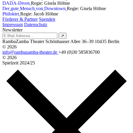
D
A
D
A
-
D
i
v
e
n
Regie: Gisela Höhne
D
e
r
g
u
t
e
M
e
n
s
c
h
v
o
n
D
o
w
n
t
o
w
n
Regie: Gisela Höhne
P
h
i
l
o
k
t
e
t
Regie: Jacob Höhne
Förderer & Partner
Spenden
Impressum
Datenschutz
Newsletter
↗
RambaZamba Theater
Schönhauser Allee 36–39
10435 Berlin
© 2026
info@rambazamba-theater.de
+49 (0)30 585836700
© 2026
Spielzeit
2024/25