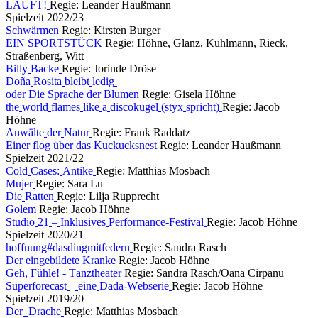
L
Ä
U
F
T
!
Regie: Leander Haußmann
S
p
i
e
l
z
e
i
t
2
0
2
2
/
2
3
S
c
h
w
ä
r
m
e
n
Regie: Kirsten Burger
E
I
N
S
P
O
R
T
S
T
Ü
C
K
Regie: Höhne, Glanz, Kuhlmann, Rieck,
Straßenberg, Witt
B
i
l
l
y
B
a
c
k
e
Regie: Jorinde Dröse
D
o
ñ
a
R
o
s
i
t
a
b
l
e
i
b
t
l
e
d
i
g
o
d
e
r
D
i
e
S
p
r
a
c
h
e
d
e
r
B
l
u
m
e
n
Regie: Gisela Höhne
t
h
e
w
o
r
l
d
f
l
a
m
e
s
l
i
k
e
a
d
i
s
c
o
k
u
g
e
l
(
s
t
y
x
s
p
r
i
c
h
t
)
Regie: Jacob
Höhne
A
n
w
ä
l
t
e
d
e
r
N
a
t
u
r
Regie: Frank Raddatz
E
i
n
e
r
f
l
o
g
ü
b
e
r
d
a
s
K
u
c
k
u
c
k
s
n
e
s
t
Regie: Leander Haußmann
S
p
i
e
l
z
e
i
t
2
0
2
1
/
2
2
C
o
l
d
C
a
s
e
s
:
A
n
t
i
k
e
Regie: Matthias Mosbach
M
u
j
e
r
Regie: Sara Lu
D
i
e
R
a
t
t
e
n
Regie: Lilja Rupprecht
G
o
l
e
m
Regie: Jacob Höhne
S
t
u
d
i
o
2
1
–
I
n
k
l
u
s
i
v
e
s
P
e
r
f
o
r
m
a
n
c
e
-
F
e
s
t
i
v
a
l
Regie: Jacob Höhne
S
p
i
e
l
z
e
i
t
2
0
2
0
/
2
1
h
o
f
f
n
u
n
g
#
d
a
s
d
i
n
g
m
i
t
f
e
d
e
r
n
Regie: Sandra Rasch
D
e
r
e
i
n
g
e
b
i
l
d
e
t
e
K
r
a
n
k
e
Regie: Jacob Höhne
G
e
h
,
F
ü
h
l
e
!
-
T
a
n
z
t
h
e
a
t
e
r
Regie: Sandra Rasch/Oana Cirpanu
S
u
p
e
r
f
o
r
e
c
a
s
t
–
e
i
n
e
D
a
d
a
-
W
e
b
s
e
r
i
e
Regie: Jacob Höhne
S
p
i
e
l
z
e
i
t
2
0
1
9
/
2
0
D
e
r
D
r
a
c
h
e
Regie: Matthias Mosbach