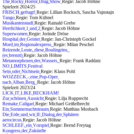
T
h
e
R
o
c
k
y
H
o
r
r
o
r
D
r
a
g
S
h
o
w
Regie: Jacob Höhne
S
p
i
e
l
z
e
i
t
2
0
2
4
/
2
5
F
R
I
S
C
H
g
e
f
r
a
g
t
!
Regie: Lillian Bocksch, Sascha Vajnstajn
T
a
n
g
o
Regie: Tom Kühnel
M
u
s
i
k
a
n
t
e
n
s
t
a
d
l
Regie: Rainald Grebe
H
e
r
r
l
i
c
h
k
e
i
t
1
u
n
d
2
Regie: Jacob Höhne
S
u
p
e
r
w
o
m
e
n
Regie: Jorinde Dröse
H
o
s
p
i
t
a
l
d
e
r
G
e
i
s
t
e
r
Regie: Jan-Christoph Gockel
M
o
r
d
i
m
R
e
g
i
o
n
a
l
e
x
p
r
e
s
s
Regie: Milan Peschel
R
e
i
z
e
n
d
e
L
e
u
t
e
,
d
i
e
s
e
B
o
u
l
i
n
g
r
i
n
s
(
e
s
b
r
e
n
n
t
)
Regie: Jacob Höhne
M
e
t
a
m
o
r
p
h
o
s
e
n
d
e
s
W
a
s
s
e
r
s
Regie: Frank Raddatz
N
O
L
I
M
I
T
S
F
e
s
t
i
v
a
l
S
e
i
n
o
d
e
r
N
i
c
h
t
s
e
i
n
Regie: Klaus Pohl
W
O
Z
Z
E
C
K
-
e
i
n
e
P
o
p
-
O
p
e
r
n
a
c
h
A
l
b
a
n
B
e
r
g
Regie: Jacob Höhne
S
p
i
e
l
z
e
i
t
2
0
2
3
/
2
4
L
I
C
K
I
T
L
I
K
E
B
E
C
K
H
A
M
!
Z
u
r
s
c
h
ö
n
e
n
A
u
s
s
i
c
h
t
Regie: Lilja Rupprecht
R
e
m
a
k
e
C
a
l
i
g
a
r
i
Regie: Michael Geißelbrecht
E
i
n
S
o
m
m
e
r
n
a
c
h
t
s
t
r
a
u
m
Regie: Matthias Mosbach
D
i
e
E
r
d
e
u
n
d
w
i
r
I
I
:
D
i
a
l
o
g
d
e
r
S
p
h
ä
r
e
n
a
e
r
o
c
i
r
c
u
s
Regie: Jacob Höhne
S
C
H
L
E
E
F
,
e
i
n
V
o
r
s
p
i
e
l
Regie: Bernd Freytag
K
o
n
g
r
e
s
s
d
e
r
Z
u
k
ü
n
f
t
e