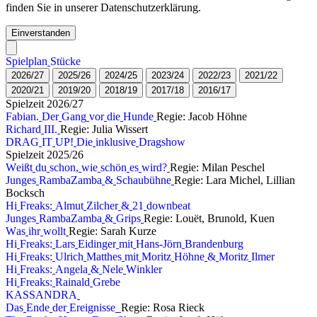
finden Sie in unserer Datenschutzerklärung.
Einverstanden
S
p
i
e
l
p
l
a
n
S
t
ü
c
k
e
2
0
2
6
/
2
7
2
0
2
5
/
2
6
2
0
2
4
/
2
5
2
0
2
3
/
2
4
2
0
2
2
/
2
3
2
0
2
1
/
2
2
2
0
2
0
/
2
1
2
0
1
9
/
2
0
2
0
1
8
/
1
9
2
0
1
7
/
1
8
2
0
1
6
/
1
7
S
p
i
e
l
z
e
i
t
2
0
2
6
/
2
7
F
a
b
i
a
n
.
D
e
r
G
a
n
g
v
o
r
d
i
e
H
u
n
d
e
Regie: Jacob Höhne
R
i
c
h
a
r
d
I
I
I
.
Regie: Julia Wissert
D
R
A
G
I
T
U
P
!
D
i
e
i
n
k
l
u
s
i
v
e
D
r
a
g
s
h
o
w
S
p
i
e
l
z
e
i
t
2
0
2
5
/
2
6
W
e
i
ß
t
d
u
s
c
h
o
n
,
w
i
e
s
c
h
ö
n
e
s
w
i
r
d
?
Regie: Milan Peschel
J
u
n
g
e
s
R
a
m
b
a
Z
a
m
b
a
&
S
c
h
a
u
b
ü
h
n
e
Regie: Lara Michel, Lillian
Bocksch
H
i
F
r
e
a
k
s
:
A
l
m
u
t
Z
i
l
c
h
e
r
&
2
1
d
o
w
n
b
e
a
t
J
u
n
g
e
s
R
a
m
b
a
Z
a
m
b
a
&
G
r
i
p
s
Regie: Louët, Brunold, Kuen
W
a
s
i
h
r
w
o
l
l
t
Regie: Sarah Kurze
H
i
F
r
e
a
k
s
:
L
a
r
s
E
i
d
i
n
g
e
r
m
i
t
H
a
n
s
-
J
ö
r
n
B
r
a
n
d
e
n
b
u
r
g
H
i
F
r
e
a
k
s
:
U
l
r
i
c
h
M
a
t
t
h
e
s
m
i
t
M
o
r
i
t
z
H
ö
h
n
e
&
M
o
r
i
t
z
I
l
m
e
r
H
i
F
r
e
a
k
s
:
A
n
g
e
l
a
&
N
e
l
e
W
i
n
k
l
e
r
H
i
F
r
e
a
k
s
:
R
a
i
n
a
l
d
G
r
e
b
e
K
A
S
S
A
N
D
R
A
D
a
s
E
n
d
e
d
e
r
E
r
e
i
g
n
i
s
s
e
Regie: Rosa Rieck