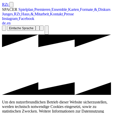
RZt
SPACER
S
p
i
e
l
p
l
a
n
P
r
e
m
i
e
r
e
n
E
n
s
e
m
b
l
e
K
a
r
t
e
n
F
o
r
m
a
t
e
&
D
i
s
k
u
r
s
J
u
n
g
e
s
R
Z
t
H
a
u
s
&
M
i
t
a
r
b
e
i
t
K
o
n
t
a
k
t
P
r
e
s
s
e
I
n
s
t
a
g
r
a
m
F
a
c
e
b
o
o
k
d
e
e
n
Einfache Sprache
Um den nutzerfreundlichen Betrieb dieser Website sicherzustellen,
werden technisch notwendige Cookies eingesetzt, sowie zu
statistischen Zwecken. Weitere Informationen zur Datennutzung