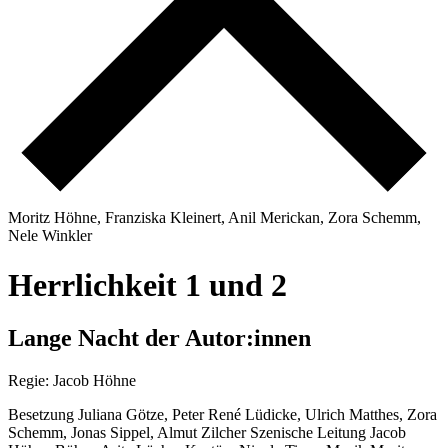
M
o
r
i
t
z
H
ö
h
n
e
,
F
r
a
n
z
i
s
k
a
K
l
e
i
n
e
r
t
,
A
n
i
l
M
e
r
i
c
k
a
n
,
Z
o
r
a
S
c
h
e
m
m
,
N
e
l
e
W
i
n
k
l
e
r
H
e
r
r
l
i
c
h
k
e
i
t
1
u
n
d
2
L
a
n
g
e
N
a
c
h
t
d
e
r
A
u
t
o
r
:
i
n
n
e
n
Regie: Jacob Höhne
Besetzung
Juliana Götze, Peter René Lüdicke, Ulrich Matthes, Zora
Schemm, Jonas Sippel, Almut Zilcher
Szenische Leitung
Jacob