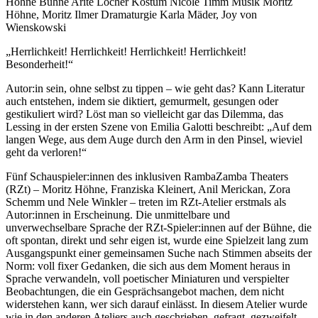
Höhne
Bühne
Arite Löcher
Kostüm
Nicole Timm
Musik
Moritz
Höhne, Moritz Ilmer
Dramaturgie
Karla Mäder, Joy von
Wienskowski
„Herrlichkeit! Herrlichkeit! Herrlichkeit! Herrlichkeit!
Besonderheit!“
Autor:in sein, ohne selbst zu tippen – wie geht das? Kann Literatur
auch entstehen, indem sie diktiert, gemurmelt, gesungen oder
gestikuliert wird? Löst man so vielleicht gar das Dilemma, das
Lessing in der ersten Szene von Emilia Galotti beschreibt: „Auf dem
langen Wege, aus dem Auge durch den Arm in den Pinsel, wieviel
geht da verloren!“
Fünf Schauspieler:innen des inklusiven RambaZamba Theaters
(RZt) – Moritz Höhne, Franziska Kleinert, Anil Merickan, Zora
Schemm und Nele Winkler – treten im RZt-Atelier erstmals als
Autor:innen in Erscheinung. Die unmittelbare und
unverwechselbare Sprache der RZt-Spieler:innen auf der Bühne, die
oft spontan, direkt und sehr eigen ist, wurde eine Spielzeit lang zum
Ausgangspunkt einer gemeinsamen Suche nach Stimmen abseits der
Norm: voll fixer Gedanken, die sich aus dem Moment heraus in
Sprache verwandeln, voll poetischer Miniaturen und verspielter
Beobachtungen, die ein Gesprächsangebot machen, dem nicht
widerstehen kann, wer sich darauf einlässt. In diesem Atelier wurde
wie in den anderen Ateliers auch geschrieben, gefragt, gezweifelt,