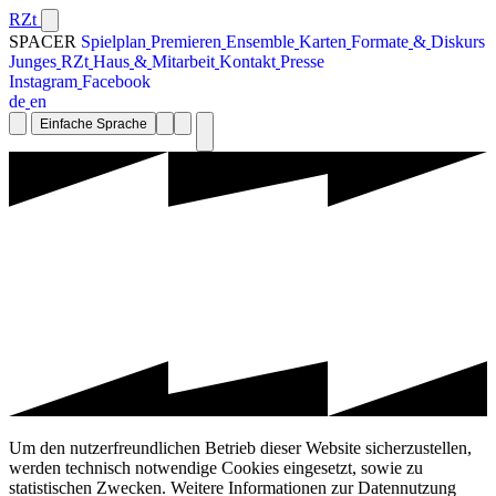
RZt
SPACER
S
p
i
e
l
p
l
a
n
P
r
e
m
i
e
r
e
n
E
n
s
e
m
b
l
e
K
a
r
t
e
n
F
o
r
m
a
t
e
&
D
i
s
k
u
r
s
J
u
n
g
e
s
R
Z
t
H
a
u
s
&
M
i
t
a
r
b
e
i
t
K
o
n
t
a
k
t
P
r
e
s
s
e
I
n
s
t
a
g
r
a
m
F
a
c
e
b
o
o
k
d
e
e
n
Einfache Sprache
Um den nutzerfreundlichen Betrieb dieser Website sicherzustellen,
werden technisch notwendige Cookies eingesetzt, sowie zu
statistischen Zwecken. Weitere Informationen zur Datennutzung