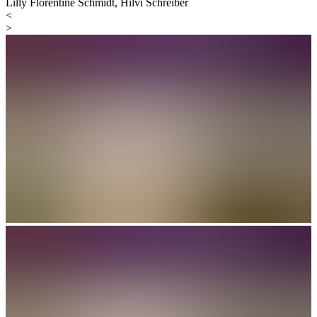
Lilly Florentine Schmidt, Hilvi Schreiber
<
>