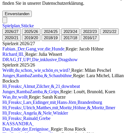
finden Sie in unserer Datenschutzerklärung.
Einverstanden
S
p
i
e
l
p
l
a
n
S
t
ü
c
k
e
2
0
2
6
/
2
7
2
0
2
5
/
2
6
2
0
2
4
/
2
5
2
0
2
3
/
2
4
2
0
2
2
/
2
3
2
0
2
1
/
2
2
2
0
2
0
/
2
1
2
0
1
9
/
2
0
2
0
1
8
/
1
9
2
0
1
7
/
1
8
2
0
1
6
/
1
7
S
p
i
e
l
z
e
i
t
2
0
2
6
/
2
7
F
a
b
i
a
n
.
D
e
r
G
a
n
g
v
o
r
d
i
e
H
u
n
d
e
Regie: Jacob Höhne
R
i
c
h
a
r
d
I
I
I
.
Regie: Julia Wissert
D
R
A
G
I
T
U
P
!
D
i
e
i
n
k
l
u
s
i
v
e
D
r
a
g
s
h
o
w
S
p
i
e
l
z
e
i
t
2
0
2
5
/
2
6
W
e
i
ß
t
d
u
s
c
h
o
n
,
w
i
e
s
c
h
ö
n
e
s
w
i
r
d
?
Regie: Milan Peschel
J
u
n
g
e
s
R
a
m
b
a
Z
a
m
b
a
&
S
c
h
a
u
b
ü
h
n
e
Regie: Lara Michel, Lillian
Bocksch
H
i
F
r
e
a
k
s
:
A
l
m
u
t
Z
i
l
c
h
e
r
&
2
1
d
o
w
n
b
e
a
t
J
u
n
g
e
s
R
a
m
b
a
Z
a
m
b
a
&
G
r
i
p
s
Regie: Louët, Brunold, Kuen
W
a
s
i
h
r
w
o
l
l
t
Regie: Sarah Kurze
H
i
F
r
e
a
k
s
:
L
a
r
s
E
i
d
i
n
g
e
r
m
i
t
H
a
n
s
-
J
ö
r
n
B
r
a
n
d
e
n
b
u
r
g
H
i
F
r
e
a
k
s
:
U
l
r
i
c
h
M
a
t
t
h
e
s
m
i
t
M
o
r
i
t
z
H
ö
h
n
e
&
M
o
r
i
t
z
I
l
m
e
r
H
i
F
r
e
a
k
s
:
A
n
g
e
l
a
&
N
e
l
e
W
i
n
k
l
e
r
H
i
F
r
e
a
k
s
:
R
a
i
n
a
l
d
G
r
e
b
e
K
A
S
S
A
N
D
R
A
D
a
s
E
n
d
e
d
e
r
E
r
e
i
g
n
i
s
s
e
Regie: Rosa Rieck