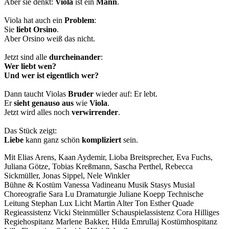
Aber sie denkt:
Viola
ist ein
Mann
.
Viola hat auch ein
Problem
:
Sie
liebt
Orsino
.
Aber Orsino weiß das nicht.
Jetzt sind alle
durcheinander
:
Wer liebt wen?
Und wer ist eigentlich wer?
Dann taucht Violas
Bruder
wieder auf: Er lebt.
Er
sieht
genauso
aus
wie
Viola
.
Jetzt wird alles noch
verwirrender
.
Das Stück zeigt:
Liebe
kann ganz schön
kompliziert
sein.
Mit
Elias Arens,
Kaan Aydemir,
Lioba Breitsprecher,
Eva Fuchs,
Juliana Götze,
Tobias Kreßmann,
Sascha Perthel,
Rebecca
Sickmüller,
Jonas Sippel,
Nele Winkler
Bühne & Kostüm
Vanessa Vadineanu
Musik
Stasys Musial
Choreografie
Sara Lu
Dramaturgie
Juliane Koepp
Technische
Leitung
Stephan Lux
Licht
Martin Alter
Ton
Esther Quade
Regieassistenz
Vicki Steinmüller
Schauspielassistenz
Cora Hilliges
Regiehospitanz
Marlene Bakker, Hilda Emrullaj
Kostümhospitanz