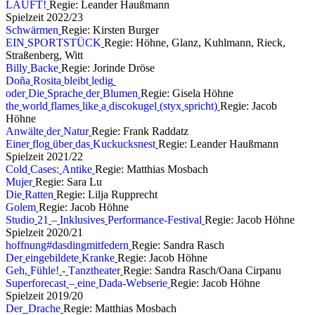
L
Ä
U
F
T
!
Regie: Leander Haußmann
S
p
i
e
l
z
e
i
t
2
0
2
2
/
2
3
S
c
h
w
ä
r
m
e
n
Regie: Kirsten Burger
E
I
N
S
P
O
R
T
S
T
Ü
C
K
Regie: Höhne, Glanz, Kuhlmann, Rieck,
Straßenberg, Witt
B
i
l
l
y
B
a
c
k
e
Regie: Jorinde Dröse
D
o
ñ
a
R
o
s
i
t
a
b
l
e
i
b
t
l
e
d
i
g
o
d
e
r
D
i
e
S
p
r
a
c
h
e
d
e
r
B
l
u
m
e
n
Regie: Gisela Höhne
t
h
e
w
o
r
l
d
f
l
a
m
e
s
l
i
k
e
a
d
i
s
c
o
k
u
g
e
l
(
s
t
y
x
s
p
r
i
c
h
t
)
Regie: Jacob
Höhne
A
n
w
ä
l
t
e
d
e
r
N
a
t
u
r
Regie: Frank Raddatz
E
i
n
e
r
f
l
o
g
ü
b
e
r
d
a
s
K
u
c
k
u
c
k
s
n
e
s
t
Regie: Leander Haußmann
S
p
i
e
l
z
e
i
t
2
0
2
1
/
2
2
C
o
l
d
C
a
s
e
s
:
A
n
t
i
k
e
Regie: Matthias Mosbach
M
u
j
e
r
Regie: Sara Lu
D
i
e
R
a
t
t
e
n
Regie: Lilja Rupprecht
G
o
l
e
m
Regie: Jacob Höhne
S
t
u
d
i
o
2
1
–
I
n
k
l
u
s
i
v
e
s
P
e
r
f
o
r
m
a
n
c
e
-
F
e
s
t
i
v
a
l
Regie: Jacob Höhne
S
p
i
e
l
z
e
i
t
2
0
2
0
/
2
1
h
o
f
f
n
u
n
g
#
d
a
s
d
i
n
g
m
i
t
f
e
d
e
r
n
Regie: Sandra Rasch
D
e
r
e
i
n
g
e
b
i
l
d
e
t
e
K
r
a
n
k
e
Regie: Jacob Höhne
G
e
h
,
F
ü
h
l
e
!
-
T
a
n
z
t
h
e
a
t
e
r
Regie: Sandra Rasch/Oana Cirpanu
S
u
p
e
r
f
o
r
e
c
a
s
t
–
e
i
n
e
D
a
d
a
-
W
e
b
s
e
r
i
e
Regie: Jacob Höhne
S
p
i
e
l
z
e
i
t
2
0
1
9
/
2
0
D
e
r
D
r
a
c
h
e
Regie: Matthias Mosbach