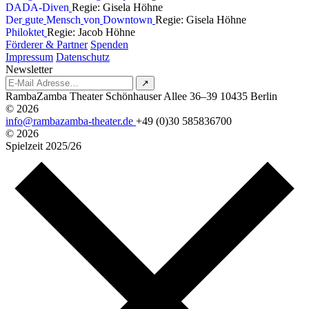
D
A
D
A
-
D
i
v
e
n
Regie: Gisela Höhne
D
e
r
g
u
t
e
M
e
n
s
c
h
v
o
n
D
o
w
n
t
o
w
n
Regie: Gisela Höhne
P
h
i
l
o
k
t
e
t
Regie: Jacob Höhne
Förderer & Partner
Spenden
Impressum
Datenschutz
Newsletter
↗
RambaZamba Theater
Schönhauser Allee 36–39
10435 Berlin
© 2026
info@rambazamba-theater.de
+49 (0)30 585836700
© 2026
Spielzeit
2025/26