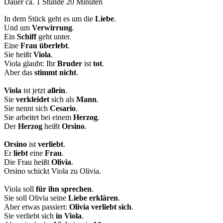
Dauer ca. 1 Stunde 20 Minuten
In dem Stück geht es um die
Liebe
.
Und um
Verwirrung
.
Ein
Schiff
geht unter.
Eine
Frau
überlebt
.
Sie heißt
Viola
.
Viola glaubt: Ihr
Bruder
ist
tot
.
Aber das
stimmt
nicht
.
Viola
ist jetzt
allein
.
Sie
verkleidet
sich als
Mann
.
Sie nennt sich
Cesario
.
Sie arbeitet bei einem
Herzog
.
Der
Herzog
heißt
Orsino
.
Orsino
ist
verliebt
.
Er
liebt
eine
Frau
.
Die Frau heißt
Olivia
.
Orsino schickt Viola zu Olivia.
Viola soll
für ihn
sprechen
.
Sie soll Olivia seine
Liebe
erklären
.
Aber etwas passiert:
Olivia
verliebt
sich
.
Sie verliebt sich
in
Viola
.