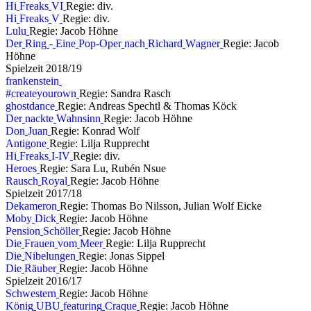
H
i
F
r
e
a
k
s
V
I
Regie: div.
H
i
F
r
e
a
k
s
V
Regie: div.
L
u
l
u
Regie: Jacob Höhne
D
e
r
R
i
n
g
-
E
i
n
e
P
o
p
-
O
p
e
r
n
a
c
h
R
i
c
h
a
r
d
W
a
g
n
e
r
Regie: Jacob
Höhne
S
p
i
e
l
z
e
i
t
2
0
1
8
/
1
9
f
r
a
n
k
e
n
s
t
e
i
n
#
c
r
e
a
t
e
y
o
u
r
o
w
n
Regie: Sandra Rasch
g
h
o
s
t
d
a
n
c
e
Regie: Andreas Spechtl & Thomas Köck
D
e
r
n
a
c
k
t
e
W
a
h
n
s
i
n
n
Regie: Jacob Höhne
D
o
n
J
u
a
n
Regie: Konrad Wolf
A
n
t
i
g
o
n
e
Regie: Lilja Rupprecht
H
i
F
r
e
a
k
s
I
-
I
V
Regie: div.
H
e
r
o
e
s
Regie: Sara Lu, Rubén Nsue
R
a
u
s
c
h
R
o
y
a
l
Regie: Jacob Höhne
S
p
i
e
l
z
e
i
t
2
0
1
7
/
1
8
D
e
k
a
m
e
r
o
n
Regie: Thomas Bo Nilsson, Julian Wolf Eicke
M
o
b
y
D
i
c
k
Regie: Jacob Höhne
P
e
n
s
i
o
n
S
c
h
ö
l
l
e
r
Regie: Jacob Höhne
D
i
e
F
r
a
u
e
n
v
o
m
M
e
e
r
Regie: Lilja Rupprecht
D
i
e
N
i
b
e
l
u
n
g
e
n
Regie: Jonas Sippel
D
i
e
R
ä
u
b
e
r
Regie: Jacob Höhne
S
p
i
e
l
z
e
i
t
2
0
1
6
/
1
7
S
c
h
w
e
s
t
e
r
n
Regie: Jacob Höhne
K
ö
n
i
g
U
B
U
f
e
a
t
u
r
i
n
g
C
r
a
q
u
e
Regie: Jacob Höhne