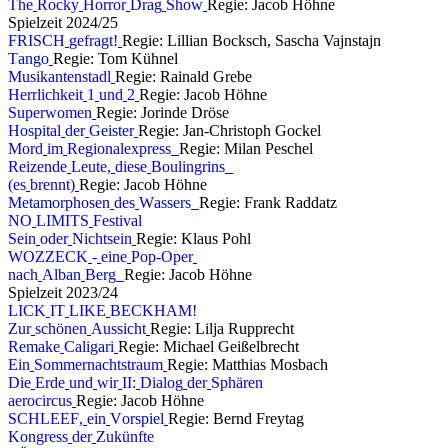
T
h
e
R
o
c
k
y
H
o
r
r
o
r
D
r
a
g
S
h
o
w
Regie: Jacob Höhne
S
p
i
e
l
z
e
i
t
2
0
2
4
/
2
5
F
R
I
S
C
H
g
e
f
r
a
g
t
!
Regie: Lillian Bocksch, Sascha Vajnstajn
T
a
n
g
o
Regie: Tom Kühnel
M
u
s
i
k
a
n
t
e
n
s
t
a
d
l
Regie: Rainald Grebe
H
e
r
r
l
i
c
h
k
e
i
t
1
u
n
d
2
Regie: Jacob Höhne
S
u
p
e
r
w
o
m
e
n
Regie: Jorinde Dröse
H
o
s
p
i
t
a
l
d
e
r
G
e
i
s
t
e
r
Regie: Jan-Christoph Gockel
M
o
r
d
i
m
R
e
g
i
o
n
a
l
e
x
p
r
e
s
s
Regie: Milan Peschel
R
e
i
z
e
n
d
e
L
e
u
t
e
,
d
i
e
s
e
B
o
u
l
i
n
g
r
i
n
s
(
e
s
b
r
e
n
n
t
)
Regie: Jacob Höhne
M
e
t
a
m
o
r
p
h
o
s
e
n
d
e
s
W
a
s
s
e
r
s
Regie: Frank Raddatz
N
O
L
I
M
I
T
S
F
e
s
t
i
v
a
l
S
e
i
n
o
d
e
r
N
i
c
h
t
s
e
i
n
Regie: Klaus Pohl
W
O
Z
Z
E
C
K
-
e
i
n
e
P
o
p
-
O
p
e
r
n
a
c
h
A
l
b
a
n
B
e
r
g
Regie: Jacob Höhne
S
p
i
e
l
z
e
i
t
2
0
2
3
/
2
4
L
I
C
K
I
T
L
I
K
E
B
E
C
K
H
A
M
!
Z
u
r
s
c
h
ö
n
e
n
A
u
s
s
i
c
h
t
Regie: Lilja Rupprecht
R
e
m
a
k
e
C
a
l
i
g
a
r
i
Regie: Michael Geißelbrecht
E
i
n
S
o
m
m
e
r
n
a
c
h
t
s
t
r
a
u
m
Regie: Matthias Mosbach
D
i
e
E
r
d
e
u
n
d
w
i
r
I
I
:
D
i
a
l
o
g
d
e
r
S
p
h
ä
r
e
n
a
e
r
o
c
i
r
c
u
s
Regie: Jacob Höhne
S
C
H
L
E
E
F
,
e
i
n
V
o
r
s
p
i
e
l
Regie: Bernd Freytag
K
o
n
g
r
e
s
s
d
e
r
Z
u
k
ü
n
f
t
e