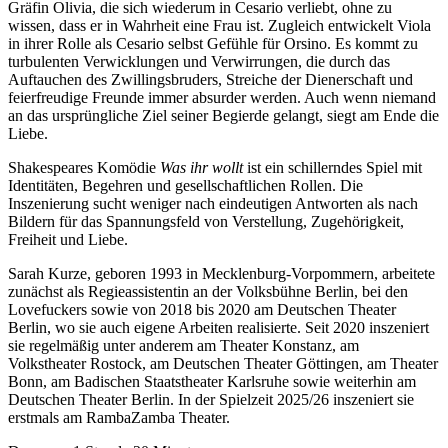
Gräfin Olivia, die sich wiederum in Cesario verliebt, ohne zu
wissen, dass er in Wahrheit eine Frau ist. Zugleich entwickelt Viola
in ihrer Rolle als Cesario selbst Gefühle für Orsino. Es kommt zu
turbulenten Verwicklungen und Verwirrungen, die durch das
Auftauchen des Zwillingsbruders, Streiche der Dienerschaft und
feierfreudige Freunde immer absurder werden. Auch wenn niemand
an das ursprüngliche Ziel seiner Begierde gelangt, siegt am Ende die
Liebe.
Shakespeares Komödie
Was ihr wollt
ist ein schillerndes Spiel mit
Identitäten, Begehren und gesellschaftlichen Rollen. Die
Inszenierung sucht weniger nach eindeutigen Antworten als nach
Bildern für das Spannungsfeld von Verstellung, Zugehörigkeit,
Freiheit und Liebe.
Sarah Kurze, geboren 1993 in Mecklenburg-Vorpommern, arbeitete
zunächst als Regieassistentin an der Volksbühne Berlin, bei den
Lovefuckers sowie von 2018 bis 2020 am Deutschen Theater
Berlin, wo sie auch eigene Arbeiten realisierte. Seit 2020 inszeniert
sie regelmäßig unter anderem am Theater Konstanz, am
Volkstheater Rostock, am Deutschen Theater Göttingen, am Theater
Bonn, am Badischen Staatstheater Karlsruhe sowie weiterhin am
Deutschen Theater Berlin. In der Spielzeit 2025/26 inszeniert sie
erstmals am RambaZamba Theater.