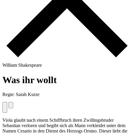
W
i
l
l
i
a
m
S
h
a
k
e
s
p
e
a
r
e
W
a
s
i
h
r
w
o
l
l
t
Regie: Sarah Kurze
Viola glaubt nach einem Schiffbruch ihren Zwillingsbruder
Sebastian verloren und begibt sich als Mann verkleidet unter dem
Namen Cesario in den Dienst des Herzogs Orsino. Dieser liebt die