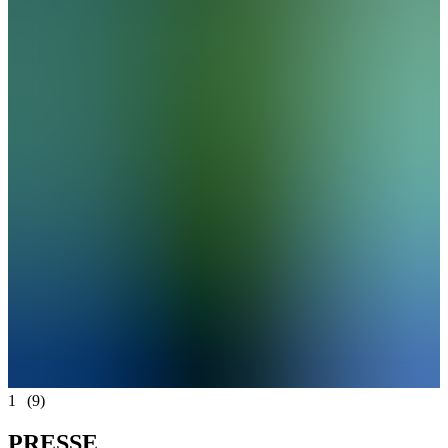
1
(9)
P
R
E
S
S
E