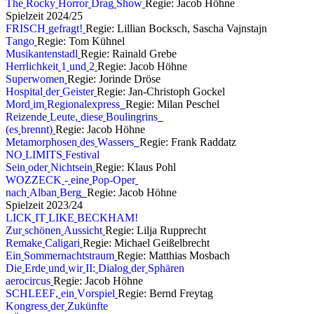
T
h
e
R
o
c
k
y
H
o
r
r
o
r
D
r
a
g
S
h
o
w
Regie: Jacob Höhne
S
p
i
e
l
z
e
i
t
2
0
2
4
/
2
5
F
R
I
S
C
H
g
e
f
r
a
g
t
!
Regie: Lillian Bocksch, Sascha Vajnstajn
T
a
n
g
o
Regie: Tom Kühnel
M
u
s
i
k
a
n
t
e
n
s
t
a
d
l
Regie: Rainald Grebe
H
e
r
r
l
i
c
h
k
e
i
t
1
u
n
d
2
Regie: Jacob Höhne
S
u
p
e
r
w
o
m
e
n
Regie: Jorinde Dröse
H
o
s
p
i
t
a
l
d
e
r
G
e
i
s
t
e
r
Regie: Jan-Christoph Gockel
M
o
r
d
i
m
R
e
g
i
o
n
a
l
e
x
p
r
e
s
s
Regie: Milan Peschel
R
e
i
z
e
n
d
e
L
e
u
t
e
,
d
i
e
s
e
B
o
u
l
i
n
g
r
i
n
s
(
e
s
b
r
e
n
n
t
)
Regie: Jacob Höhne
M
e
t
a
m
o
r
p
h
o
s
e
n
d
e
s
W
a
s
s
e
r
s
Regie: Frank Raddatz
N
O
L
I
M
I
T
S
F
e
s
t
i
v
a
l
S
e
i
n
o
d
e
r
N
i
c
h
t
s
e
i
n
Regie: Klaus Pohl
W
O
Z
Z
E
C
K
-
e
i
n
e
P
o
p
-
O
p
e
r
n
a
c
h
A
l
b
a
n
B
e
r
g
Regie: Jacob Höhne
S
p
i
e
l
z
e
i
t
2
0
2
3
/
2
4
L
I
C
K
I
T
L
I
K
E
B
E
C
K
H
A
M
!
Z
u
r
s
c
h
ö
n
e
n
A
u
s
s
i
c
h
t
Regie: Lilja Rupprecht
R
e
m
a
k
e
C
a
l
i
g
a
r
i
Regie: Michael Geißelbrecht
E
i
n
S
o
m
m
e
r
n
a
c
h
t
s
t
r
a
u
m
Regie: Matthias Mosbach
D
i
e
E
r
d
e
u
n
d
w
i
r
I
I
:
D
i
a
l
o
g
d
e
r
S
p
h
ä
r
e
n
a
e
r
o
c
i
r
c
u
s
Regie: Jacob Höhne
S
C
H
L
E
E
F
,
e
i
n
V
o
r
s
p
i
e
l
Regie: Bernd Freytag
K
o
n
g
r
e
s
s
d
e
r
Z
u
k
ü
n
f
t
e