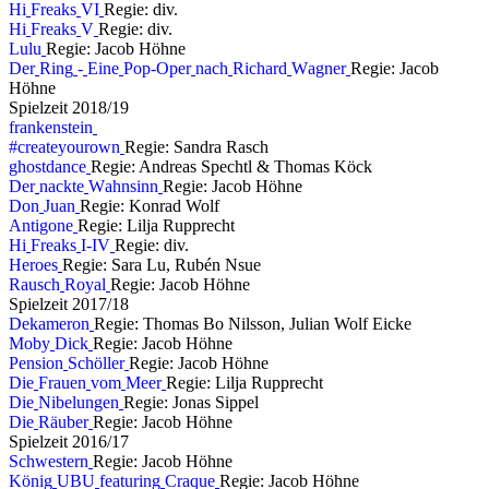
H
i
F
r
e
a
k
s
V
I
Regie: div.
H
i
F
r
e
a
k
s
V
Regie: div.
L
u
l
u
Regie: Jacob Höhne
D
e
r
R
i
n
g
-
E
i
n
e
P
o
p
-
O
p
e
r
n
a
c
h
R
i
c
h
a
r
d
W
a
g
n
e
r
Regie: Jacob
Höhne
S
p
i
e
l
z
e
i
t
2
0
1
8
/
1
9
f
r
a
n
k
e
n
s
t
e
i
n
#
c
r
e
a
t
e
y
o
u
r
o
w
n
Regie: Sandra Rasch
g
h
o
s
t
d
a
n
c
e
Regie: Andreas Spechtl & Thomas Köck
D
e
r
n
a
c
k
t
e
W
a
h
n
s
i
n
n
Regie: Jacob Höhne
D
o
n
J
u
a
n
Regie: Konrad Wolf
A
n
t
i
g
o
n
e
Regie: Lilja Rupprecht
H
i
F
r
e
a
k
s
I
-
I
V
Regie: div.
H
e
r
o
e
s
Regie: Sara Lu, Rubén Nsue
R
a
u
s
c
h
R
o
y
a
l
Regie: Jacob Höhne
S
p
i
e
l
z
e
i
t
2
0
1
7
/
1
8
D
e
k
a
m
e
r
o
n
Regie: Thomas Bo Nilsson, Julian Wolf Eicke
M
o
b
y
D
i
c
k
Regie: Jacob Höhne
P
e
n
s
i
o
n
S
c
h
ö
l
l
e
r
Regie: Jacob Höhne
D
i
e
F
r
a
u
e
n
v
o
m
M
e
e
r
Regie: Lilja Rupprecht
D
i
e
N
i
b
e
l
u
n
g
e
n
Regie: Jonas Sippel
D
i
e
R
ä
u
b
e
r
Regie: Jacob Höhne
S
p
i
e
l
z
e
i
t
2
0
1
6
/
1
7
S
c
h
w
e
s
t
e
r
n
Regie: Jacob Höhne
K
ö
n
i
g
U
B
U
f
e
a
t
u
r
i
n
g
C
r
a
q
u
e
Regie: Jacob Höhne