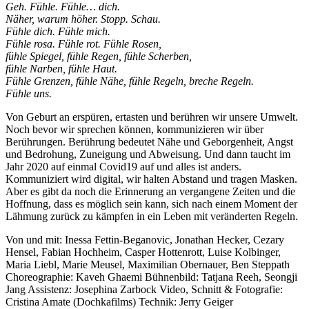
Geh. Fühle. Fühle… dich.
Näher, warum höher. Stopp. Schau.
Fühle dich. Fühle mich.
Fühle rosa. Fühle rot. Fühle Rosen,
fühle Spiegel, fühle Regen, fühle Scherben,
fühle Narben, fühle Haut.
Fühle Grenzen, fühle Nähe, fühle Regeln, breche Regeln.
Fühle uns.
Von Geburt an erspüren, ertasten und berühren wir unsere Umwelt.
Noch bevor wir sprechen können, kommunizieren wir über
Berührungen. Berührung bedeutet Nähe und Geborgenheit, Angst
und Bedrohung, Zuneigung und Abweisung. Und dann taucht im
Jahr 2020 auf einmal Covid19 auf und alles ist anders.
Kommuniziert wird digital, wir halten Abstand und tragen Masken.
Aber es gibt da noch die Erinnerung an vergangene Zeiten und die
Hoffnung, dass es möglich sein kann, sich nach einem Moment der
Lähmung zurück zu kämpfen in ein Leben mit veränderten Regeln.
Von und mit: Inessa Fettin-Beganovic, Jonathan Hecker, Cezary
Hensel, Fabian Hochheim, Casper Hottenrott, Luise Kolbinger,
Maria Liebl, Marie Meusel, Maximilian Obernauer, Ben Steppath
Choreographie: Kaveh Ghaemi Bühnenbild: Tatjana Reeh, Seongji
Jang Assistenz: Josephina Zarbock Video, Schnitt & Fotografie:
Cristina Amate (Dochkafilms) Technik: Jerry Geiger