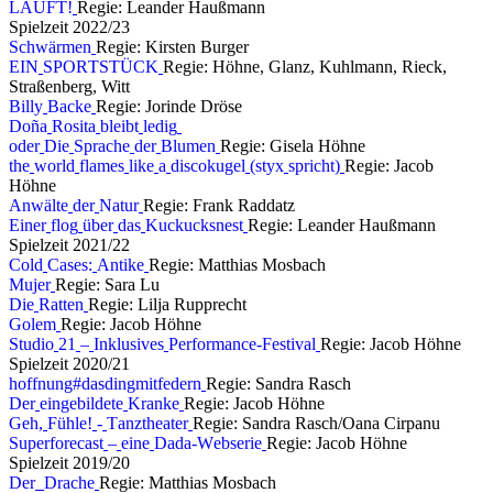
L
Ä
U
F
T
!
Regie: Leander Haußmann
S
p
i
e
l
z
e
i
t
2
0
2
2
/
2
3
S
c
h
w
ä
r
m
e
n
Regie: Kirsten Burger
E
I
N
S
P
O
R
T
S
T
Ü
C
K
Regie: Höhne, Glanz, Kuhlmann, Rieck,
Straßenberg, Witt
B
i
l
l
y
B
a
c
k
e
Regie: Jorinde Dröse
D
o
ñ
a
R
o
s
i
t
a
b
l
e
i
b
t
l
e
d
i
g
o
d
e
r
D
i
e
S
p
r
a
c
h
e
d
e
r
B
l
u
m
e
n
Regie: Gisela Höhne
t
h
e
w
o
r
l
d
f
l
a
m
e
s
l
i
k
e
a
d
i
s
c
o
k
u
g
e
l
(
s
t
y
x
s
p
r
i
c
h
t
)
Regie: Jacob
Höhne
A
n
w
ä
l
t
e
d
e
r
N
a
t
u
r
Regie: Frank Raddatz
E
i
n
e
r
f
l
o
g
ü
b
e
r
d
a
s
K
u
c
k
u
c
k
s
n
e
s
t
Regie: Leander Haußmann
S
p
i
e
l
z
e
i
t
2
0
2
1
/
2
2
C
o
l
d
C
a
s
e
s
:
A
n
t
i
k
e
Regie: Matthias Mosbach
M
u
j
e
r
Regie: Sara Lu
D
i
e
R
a
t
t
e
n
Regie: Lilja Rupprecht
G
o
l
e
m
Regie: Jacob Höhne
S
t
u
d
i
o
2
1
–
I
n
k
l
u
s
i
v
e
s
P
e
r
f
o
r
m
a
n
c
e
-
F
e
s
t
i
v
a
l
Regie: Jacob Höhne
S
p
i
e
l
z
e
i
t
2
0
2
0
/
2
1
h
o
f
f
n
u
n
g
#
d
a
s
d
i
n
g
m
i
t
f
e
d
e
r
n
Regie: Sandra Rasch
D
e
r
e
i
n
g
e
b
i
l
d
e
t
e
K
r
a
n
k
e
Regie: Jacob Höhne
G
e
h
,
F
ü
h
l
e
!
-
T
a
n
z
t
h
e
a
t
e
r
Regie: Sandra Rasch/Oana Cirpanu
S
u
p
e
r
f
o
r
e
c
a
s
t
–
e
i
n
e
D
a
d
a
-
W
e
b
s
e
r
i
e
Regie: Jacob Höhne
S
p
i
e
l
z
e
i
t
2
0
1
9
/
2
0
D
e
r
D
r
a
c
h
e
Regie: Matthias Mosbach