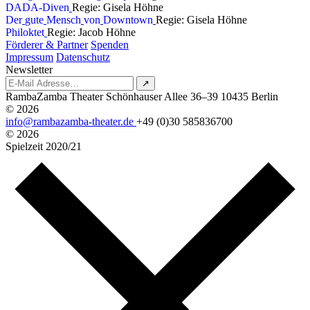
D
A
D
A
-
D
i
v
e
n
Regie: Gisela Höhne
D
e
r
g
u
t
e
M
e
n
s
c
h
v
o
n
D
o
w
n
t
o
w
n
Regie: Gisela Höhne
P
h
i
l
o
k
t
e
t
Regie: Jacob Höhne
Förderer & Partner
Spenden
Impressum
Datenschutz
Newsletter
↗
RambaZamba Theater
Schönhauser Allee 36–39
10435 Berlin
© 2026
info@rambazamba-theater.de
+49 (0)30 585836700
© 2026
Spielzeit
2020/21