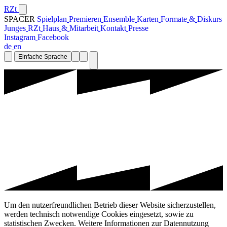
RZt
SPACER
S
p
i
e
l
p
l
a
n
P
r
e
m
i
e
r
e
n
E
n
s
e
m
b
l
e
K
a
r
t
e
n
F
o
r
m
a
t
e
&
D
i
s
k
u
r
s
J
u
n
g
e
s
R
Z
t
H
a
u
s
&
M
i
t
a
r
b
e
i
t
K
o
n
t
a
k
t
P
r
e
s
s
e
I
n
s
t
a
g
r
a
m
F
a
c
e
b
o
o
k
d
e
e
n
Einfache Sprache
Um den nutzerfreundlichen Betrieb dieser Website sicherzustellen,
werden technisch notwendige Cookies eingesetzt, sowie zu
statistischen Zwecken. Weitere Informationen zur Datennutzung