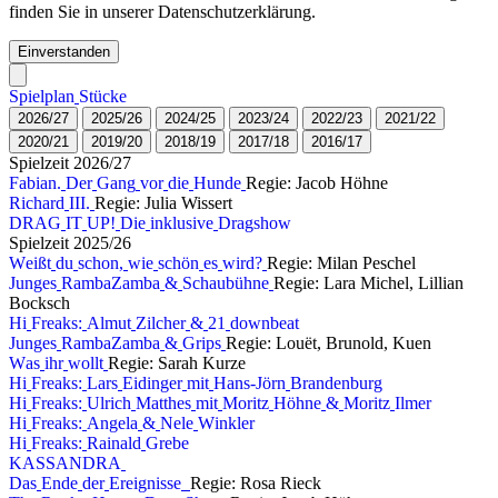
finden Sie in unserer Datenschutzerklärung.
Einverstanden
S
p
i
e
l
p
l
a
n
S
t
ü
c
k
e
2
0
2
6
/
2
7
2
0
2
5
/
2
6
2
0
2
4
/
2
5
2
0
2
3
/
2
4
2
0
2
2
/
2
3
2
0
2
1
/
2
2
2
0
2
0
/
2
1
2
0
1
9
/
2
0
2
0
1
8
/
1
9
2
0
1
7
/
1
8
2
0
1
6
/
1
7
S
p
i
e
l
z
e
i
t
2
0
2
6
/
2
7
F
a
b
i
a
n
.
D
e
r
G
a
n
g
v
o
r
d
i
e
H
u
n
d
e
Regie: Jacob Höhne
R
i
c
h
a
r
d
I
I
I
.
Regie: Julia Wissert
D
R
A
G
I
T
U
P
!
D
i
e
i
n
k
l
u
s
i
v
e
D
r
a
g
s
h
o
w
S
p
i
e
l
z
e
i
t
2
0
2
5
/
2
6
W
e
i
ß
t
d
u
s
c
h
o
n
,
w
i
e
s
c
h
ö
n
e
s
w
i
r
d
?
Regie: Milan Peschel
J
u
n
g
e
s
R
a
m
b
a
Z
a
m
b
a
&
S
c
h
a
u
b
ü
h
n
e
Regie: Lara Michel, Lillian
Bocksch
H
i
F
r
e
a
k
s
:
A
l
m
u
t
Z
i
l
c
h
e
r
&
2
1
d
o
w
n
b
e
a
t
J
u
n
g
e
s
R
a
m
b
a
Z
a
m
b
a
&
G
r
i
p
s
Regie: Louët, Brunold, Kuen
W
a
s
i
h
r
w
o
l
l
t
Regie: Sarah Kurze
H
i
F
r
e
a
k
s
:
L
a
r
s
E
i
d
i
n
g
e
r
m
i
t
H
a
n
s
-
J
ö
r
n
B
r
a
n
d
e
n
b
u
r
g
H
i
F
r
e
a
k
s
:
U
l
r
i
c
h
M
a
t
t
h
e
s
m
i
t
M
o
r
i
t
z
H
ö
h
n
e
&
M
o
r
i
t
z
I
l
m
e
r
H
i
F
r
e
a
k
s
:
A
n
g
e
l
a
&
N
e
l
e
W
i
n
k
l
e
r
H
i
F
r
e
a
k
s
:
R
a
i
n
a
l
d
G
r
e
b
e
K
A
S
S
A
N
D
R
A
D
a
s
E
n
d
e
d
e
r
E
r
e
i
g
n
i
s
s
e
Regie: Rosa Rieck