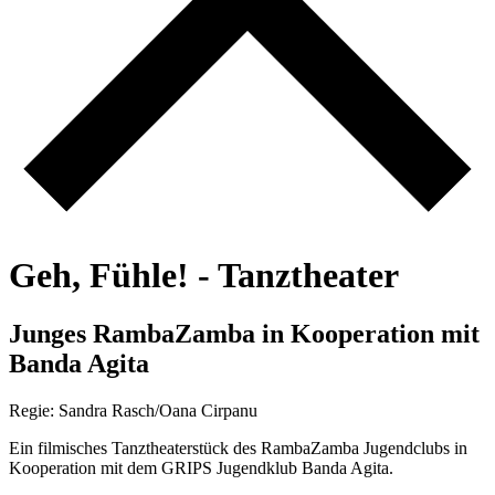
G
e
h
,
F
ü
h
l
e
!
-
T
a
n
z
t
h
e
a
t
e
r
J
u
n
g
e
s
R
a
m
b
a
Z
a
m
b
a
i
n
K
o
o
p
e
r
a
t
i
o
n
m
i
t
B
a
n
d
a
A
g
i
t
a
Regie: Sandra Rasch/Oana Cirpanu
Ein filmisches Tanztheaterstück des RambaZamba Jugendclubs in
Kooperation mit dem GRIPS Jugendklub Banda Agita.