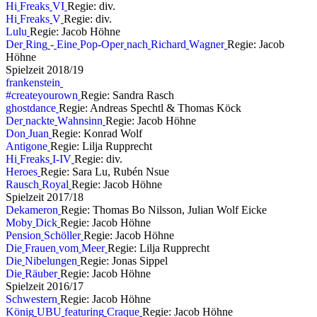
H
i
F
r
e
a
k
s
V
I
Regie: div.
H
i
F
r
e
a
k
s
V
Regie: div.
L
u
l
u
Regie: Jacob Höhne
D
e
r
R
i
n
g
-
E
i
n
e
P
o
p
-
O
p
e
r
n
a
c
h
R
i
c
h
a
r
d
W
a
g
n
e
r
Regie: Jacob
Höhne
S
p
i
e
l
z
e
i
t
2
0
1
8
/
1
9
f
r
a
n
k
e
n
s
t
e
i
n
#
c
r
e
a
t
e
y
o
u
r
o
w
n
Regie: Sandra Rasch
g
h
o
s
t
d
a
n
c
e
Regie: Andreas Spechtl & Thomas Köck
D
e
r
n
a
c
k
t
e
W
a
h
n
s
i
n
n
Regie: Jacob Höhne
D
o
n
J
u
a
n
Regie: Konrad Wolf
A
n
t
i
g
o
n
e
Regie: Lilja Rupprecht
H
i
F
r
e
a
k
s
I
-
I
V
Regie: div.
H
e
r
o
e
s
Regie: Sara Lu, Rubén Nsue
R
a
u
s
c
h
R
o
y
a
l
Regie: Jacob Höhne
S
p
i
e
l
z
e
i
t
2
0
1
7
/
1
8
D
e
k
a
m
e
r
o
n
Regie: Thomas Bo Nilsson, Julian Wolf Eicke
M
o
b
y
D
i
c
k
Regie: Jacob Höhne
P
e
n
s
i
o
n
S
c
h
ö
l
l
e
r
Regie: Jacob Höhne
D
i
e
F
r
a
u
e
n
v
o
m
M
e
e
r
Regie: Lilja Rupprecht
D
i
e
N
i
b
e
l
u
n
g
e
n
Regie: Jonas Sippel
D
i
e
R
ä
u
b
e
r
Regie: Jacob Höhne
S
p
i
e
l
z
e
i
t
2
0
1
6
/
1
7
S
c
h
w
e
s
t
e
r
n
Regie: Jacob Höhne
K
ö
n
i
g
U
B
U
f
e
a
t
u
r
i
n
g
C
r
a
q
u
e
Regie: Jacob Höhne