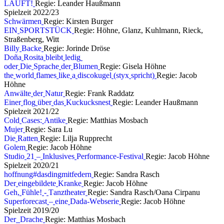
L
Ä
U
F
T
!
Regie: Leander Haußmann
S
p
i
e
l
z
e
i
t
2
0
2
2
/
2
3
S
c
h
w
ä
r
m
e
n
Regie: Kirsten Burger
E
I
N
S
P
O
R
T
S
T
Ü
C
K
Regie: Höhne, Glanz, Kuhlmann, Rieck,
Straßenberg, Witt
B
i
l
l
y
B
a
c
k
e
Regie: Jorinde Dröse
D
o
ñ
a
R
o
s
i
t
a
b
l
e
i
b
t
l
e
d
i
g
o
d
e
r
D
i
e
S
p
r
a
c
h
e
d
e
r
B
l
u
m
e
n
Regie: Gisela Höhne
t
h
e
w
o
r
l
d
f
l
a
m
e
s
l
i
k
e
a
d
i
s
c
o
k
u
g
e
l
(
s
t
y
x
s
p
r
i
c
h
t
)
Regie: Jacob
Höhne
A
n
w
ä
l
t
e
d
e
r
N
a
t
u
r
Regie: Frank Raddatz
E
i
n
e
r
f
l
o
g
ü
b
e
r
d
a
s
K
u
c
k
u
c
k
s
n
e
s
t
Regie: Leander Haußmann
S
p
i
e
l
z
e
i
t
2
0
2
1
/
2
2
C
o
l
d
C
a
s
e
s
:
A
n
t
i
k
e
Regie: Matthias Mosbach
M
u
j
e
r
Regie: Sara Lu
D
i
e
R
a
t
t
e
n
Regie: Lilja Rupprecht
G
o
l
e
m
Regie: Jacob Höhne
S
t
u
d
i
o
2
1
–
I
n
k
l
u
s
i
v
e
s
P
e
r
f
o
r
m
a
n
c
e
-
F
e
s
t
i
v
a
l
Regie: Jacob Höhne
S
p
i
e
l
z
e
i
t
2
0
2
0
/
2
1
h
o
f
f
n
u
n
g
#
d
a
s
d
i
n
g
m
i
t
f
e
d
e
r
n
Regie: Sandra Rasch
D
e
r
e
i
n
g
e
b
i
l
d
e
t
e
K
r
a
n
k
e
Regie: Jacob Höhne
G
e
h
,
F
ü
h
l
e
!
-
T
a
n
z
t
h
e
a
t
e
r
Regie: Sandra Rasch/Oana Cirpanu
S
u
p
e
r
f
o
r
e
c
a
s
t
–
e
i
n
e
D
a
d
a
-
W
e
b
s
e
r
i
e
Regie: Jacob Höhne
S
p
i
e
l
z
e
i
t
2
0
1
9
/
2
0
D
e
r
D
r
a
c
h
e
Regie: Matthias Mosbach