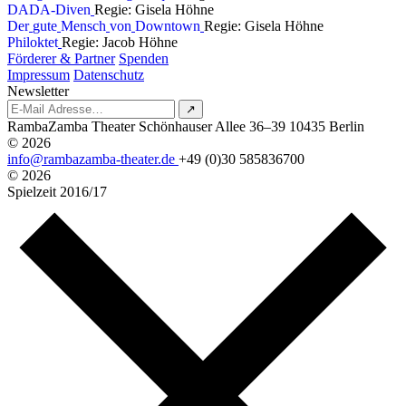
D
A
D
A
-
D
i
v
e
n
Regie: Gisela Höhne
D
e
r
g
u
t
e
M
e
n
s
c
h
v
o
n
D
o
w
n
t
o
w
n
Regie: Gisela Höhne
P
h
i
l
o
k
t
e
t
Regie: Jacob Höhne
Förderer & Partner
Spenden
Impressum
Datenschutz
Newsletter
↗
RambaZamba Theater
Schönhauser Allee 36–39
10435 Berlin
© 2026
info@rambazamba-theater.de
+49 (0)30 585836700
© 2026
Spielzeit
2016/17