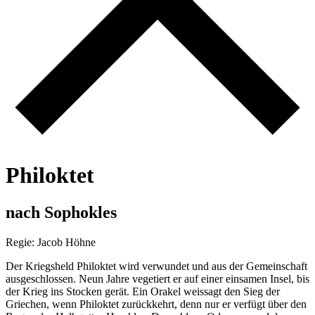
P
h
i
l
o
k
t
e
t
n
a
c
h
S
o
p
h
o
k
l
e
s
Regie: Jacob Höhne
Der Kriegsheld Philoktet wird verwundet und aus der Gemeinschaft
ausgeschlossen. Neun Jahre vegetiert er auf einer einsamen Insel, bis
der Krieg ins Stocken gerät. Ein Orakel weissagt den Sieg der
Griechen, wenn Philoktet zurückkehrt, denn nur er verfügt über den