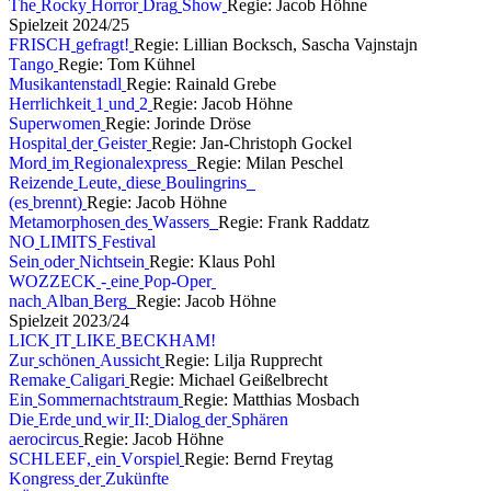
T
h
e
R
o
c
k
y
H
o
r
r
o
r
D
r
a
g
S
h
o
w
Regie: Jacob Höhne
S
p
i
e
l
z
e
i
t
2
0
2
4
/
2
5
F
R
I
S
C
H
g
e
f
r
a
g
t
!
Regie: Lillian Bocksch, Sascha Vajnstajn
T
a
n
g
o
Regie: Tom Kühnel
M
u
s
i
k
a
n
t
e
n
s
t
a
d
l
Regie: Rainald Grebe
H
e
r
r
l
i
c
h
k
e
i
t
1
u
n
d
2
Regie: Jacob Höhne
S
u
p
e
r
w
o
m
e
n
Regie: Jorinde Dröse
H
o
s
p
i
t
a
l
d
e
r
G
e
i
s
t
e
r
Regie: Jan-Christoph Gockel
M
o
r
d
i
m
R
e
g
i
o
n
a
l
e
x
p
r
e
s
s
Regie: Milan Peschel
R
e
i
z
e
n
d
e
L
e
u
t
e
,
d
i
e
s
e
B
o
u
l
i
n
g
r
i
n
s
(
e
s
b
r
e
n
n
t
)
Regie: Jacob Höhne
M
e
t
a
m
o
r
p
h
o
s
e
n
d
e
s
W
a
s
s
e
r
s
Regie: Frank Raddatz
N
O
L
I
M
I
T
S
F
e
s
t
i
v
a
l
S
e
i
n
o
d
e
r
N
i
c
h
t
s
e
i
n
Regie: Klaus Pohl
W
O
Z
Z
E
C
K
-
e
i
n
e
P
o
p
-
O
p
e
r
n
a
c
h
A
l
b
a
n
B
e
r
g
Regie: Jacob Höhne
S
p
i
e
l
z
e
i
t
2
0
2
3
/
2
4
L
I
C
K
I
T
L
I
K
E
B
E
C
K
H
A
M
!
Z
u
r
s
c
h
ö
n
e
n
A
u
s
s
i
c
h
t
Regie: Lilja Rupprecht
R
e
m
a
k
e
C
a
l
i
g
a
r
i
Regie: Michael Geißelbrecht
E
i
n
S
o
m
m
e
r
n
a
c
h
t
s
t
r
a
u
m
Regie: Matthias Mosbach
D
i
e
E
r
d
e
u
n
d
w
i
r
I
I
:
D
i
a
l
o
g
d
e
r
S
p
h
ä
r
e
n
a
e
r
o
c
i
r
c
u
s
Regie: Jacob Höhne
S
C
H
L
E
E
F
,
e
i
n
V
o
r
s
p
i
e
l
Regie: Bernd Freytag
K
o
n
g
r
e
s
s
d
e
r
Z
u
k
ü
n
f
t
e