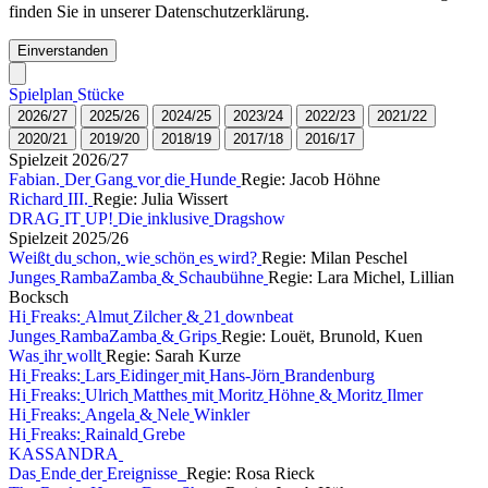
finden Sie in unserer Datenschutzerklärung.
Einverstanden
S
p
i
e
l
p
l
a
n
S
t
ü
c
k
e
2
0
2
6
/
2
7
2
0
2
5
/
2
6
2
0
2
4
/
2
5
2
0
2
3
/
2
4
2
0
2
2
/
2
3
2
0
2
1
/
2
2
2
0
2
0
/
2
1
2
0
1
9
/
2
0
2
0
1
8
/
1
9
2
0
1
7
/
1
8
2
0
1
6
/
1
7
S
p
i
e
l
z
e
i
t
2
0
2
6
/
2
7
F
a
b
i
a
n
.
D
e
r
G
a
n
g
v
o
r
d
i
e
H
u
n
d
e
Regie: Jacob Höhne
R
i
c
h
a
r
d
I
I
I
.
Regie: Julia Wissert
D
R
A
G
I
T
U
P
!
D
i
e
i
n
k
l
u
s
i
v
e
D
r
a
g
s
h
o
w
S
p
i
e
l
z
e
i
t
2
0
2
5
/
2
6
W
e
i
ß
t
d
u
s
c
h
o
n
,
w
i
e
s
c
h
ö
n
e
s
w
i
r
d
?
Regie: Milan Peschel
J
u
n
g
e
s
R
a
m
b
a
Z
a
m
b
a
&
S
c
h
a
u
b
ü
h
n
e
Regie: Lara Michel, Lillian
Bocksch
H
i
F
r
e
a
k
s
:
A
l
m
u
t
Z
i
l
c
h
e
r
&
2
1
d
o
w
n
b
e
a
t
J
u
n
g
e
s
R
a
m
b
a
Z
a
m
b
a
&
G
r
i
p
s
Regie: Louët, Brunold, Kuen
W
a
s
i
h
r
w
o
l
l
t
Regie: Sarah Kurze
H
i
F
r
e
a
k
s
:
L
a
r
s
E
i
d
i
n
g
e
r
m
i
t
H
a
n
s
-
J
ö
r
n
B
r
a
n
d
e
n
b
u
r
g
H
i
F
r
e
a
k
s
:
U
l
r
i
c
h
M
a
t
t
h
e
s
m
i
t
M
o
r
i
t
z
H
ö
h
n
e
&
M
o
r
i
t
z
I
l
m
e
r
H
i
F
r
e
a
k
s
:
A
n
g
e
l
a
&
N
e
l
e
W
i
n
k
l
e
r
H
i
F
r
e
a
k
s
:
R
a
i
n
a
l
d
G
r
e
b
e
K
A
S
S
A
N
D
R
A
D
a
s
E
n
d
e
d
e
r
E
r
e
i
g
n
i
s
s
e
Regie: Rosa Rieck