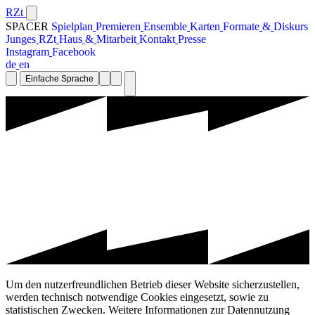
RZt
SPACER
S
p
i
e
l
p
l
a
n
P
r
e
m
i
e
r
e
n
E
n
s
e
m
b
l
e
K
a
r
t
e
n
F
o
r
m
a
t
e
&
D
i
s
k
u
r
s
J
u
n
g
e
s
R
Z
t
H
a
u
s
&
M
i
t
a
r
b
e
i
t
K
o
n
t
a
k
t
P
r
e
s
s
e
I
n
s
t
a
g
r
a
m
F
a
c
e
b
o
o
k
d
e
e
n
Einfache Sprache
Um den nutzerfreundlichen Betrieb dieser Website sicherzustellen,
werden technisch notwendige Cookies eingesetzt, sowie zu
statistischen Zwecken. Weitere Informationen zur Datennutzung