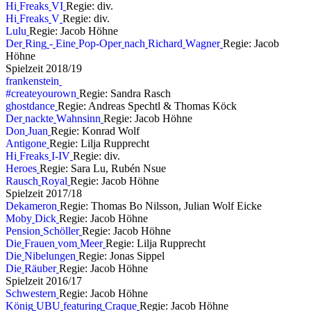
H
i
F
r
e
a
k
s
V
I
Regie: div.
H
i
F
r
e
a
k
s
V
Regie: div.
L
u
l
u
Regie: Jacob Höhne
D
e
r
R
i
n
g
-
E
i
n
e
P
o
p
-
O
p
e
r
n
a
c
h
R
i
c
h
a
r
d
W
a
g
n
e
r
Regie: Jacob
Höhne
S
p
i
e
l
z
e
i
t
2
0
1
8
/
1
9
f
r
a
n
k
e
n
s
t
e
i
n
#
c
r
e
a
t
e
y
o
u
r
o
w
n
Regie: Sandra Rasch
g
h
o
s
t
d
a
n
c
e
Regie: Andreas Spechtl & Thomas Köck
D
e
r
n
a
c
k
t
e
W
a
h
n
s
i
n
n
Regie: Jacob Höhne
D
o
n
J
u
a
n
Regie: Konrad Wolf
A
n
t
i
g
o
n
e
Regie: Lilja Rupprecht
H
i
F
r
e
a
k
s
I
-
I
V
Regie: div.
H
e
r
o
e
s
Regie: Sara Lu, Rubén Nsue
R
a
u
s
c
h
R
o
y
a
l
Regie: Jacob Höhne
S
p
i
e
l
z
e
i
t
2
0
1
7
/
1
8
D
e
k
a
m
e
r
o
n
Regie: Thomas Bo Nilsson, Julian Wolf Eicke
M
o
b
y
D
i
c
k
Regie: Jacob Höhne
P
e
n
s
i
o
n
S
c
h
ö
l
l
e
r
Regie: Jacob Höhne
D
i
e
F
r
a
u
e
n
v
o
m
M
e
e
r
Regie: Lilja Rupprecht
D
i
e
N
i
b
e
l
u
n
g
e
n
Regie: Jonas Sippel
D
i
e
R
ä
u
b
e
r
Regie: Jacob Höhne
S
p
i
e
l
z
e
i
t
2
0
1
6
/
1
7
S
c
h
w
e
s
t
e
r
n
Regie: Jacob Höhne
K
ö
n
i
g
U
B
U
f
e
a
t
u
r
i
n
g
C
r
a
q
u
e
Regie: Jacob Höhne