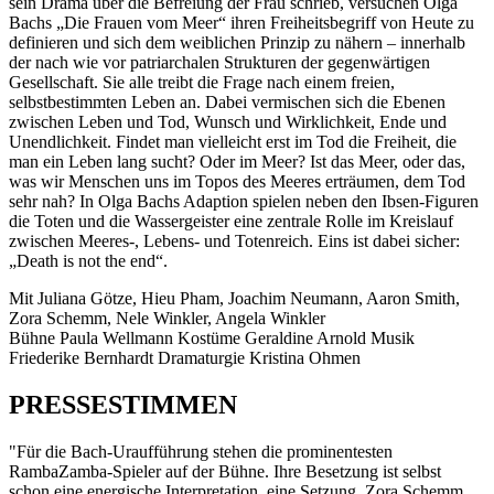
sein Drama über die Befreiung der Frau schrieb, versuchen Olga
Bachs „Die Frauen vom Meer“ ihren Freiheitsbegriff von Heute zu
definieren und sich dem weiblichen Prinzip zu nähern ­– innerhalb
der nach wie vor patriarchalen Strukturen der gegenwärtigen
Gesellschaft. Sie alle treibt die Frage nach einem freien,
selbstbestimmten Leben an. Dabei vermischen sich die Ebenen
zwischen Leben und Tod, Wunsch und Wirklichkeit, Ende und
Unendlichkeit. Findet man vielleicht erst im Tod die Freiheit, die
man ein Leben lang sucht? Oder im Meer? Ist das Meer, oder das,
was wir Menschen uns im Topos des Meeres erträumen, dem Tod
sehr nah? In Olga Bachs Adaption spielen neben den Ibsen-Figuren
die Toten und die Wassergeister eine zentrale Rolle im Kreislauf
zwischen Meeres-, Lebens- und Totenreich. Eins ist dabei sicher:
„Death is not the end“.
Mit
Juliana Götze,
Hieu Pham,
Joachim Neumann,
Aaron Smith,
Zora Schemm,
Nele Winkler,
Angela Winkler
Bühne
Paula Wellmann
Kostüme
Geraldine Arnold
Musik
Friederike Bernhardt
Dramaturgie
Kristina Ohmen
P
R
E
S
S
E
S
T
I
M
M
E
N
"Für die Bach-Uraufführung stehen die prominentesten
RambaZamba-Spieler auf der Bühne. Ihre Besetzung ist selbst
schon eine energische Interpretation, eine Setzung. Zora Schemm