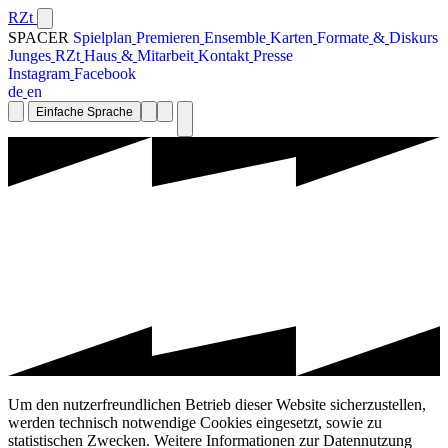
RZt
SPACER
S
p
i
e
l
p
l
a
n
P
r
e
m
i
e
r
e
n
E
n
s
e
m
b
l
e
K
a
r
t
e
n
F
o
r
m
a
t
e
&
D
i
s
k
u
r
s
J
u
n
g
e
s
R
Z
t
H
a
u
s
&
M
i
t
a
r
b
e
i
t
K
o
n
t
a
k
t
P
r
e
s
s
e
I
n
s
t
a
g
r
a
m
F
a
c
e
b
o
o
k
d
e
e
n
Einfache Sprache
Um den nutzerfreundlichen Betrieb dieser Website sicherzustellen,
werden technisch notwendige Cookies eingesetzt, sowie zu
statistischen Zwecken. Weitere Informationen zur Datennutzung