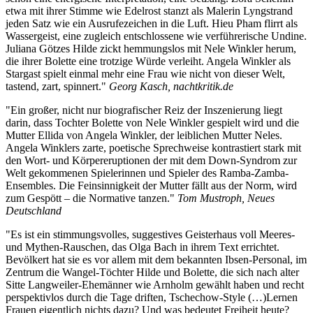
etwa mit ihrer Stimme wie Edelrost stanzt als Malerin Lyngstrand
jeden Satz wie ein Ausrufezeichen in die Luft. Hieu Pham flirrt als
Wassergeist, eine zugleich entschlossene wie verführerische Undine.
Juliana Götzes Hilde zickt hemmungslos mit Nele Winkler herum,
die ihrer Bolette eine trotzige Würde verleiht. Angela Winkler als
Stargast spielt einmal mehr eine Frau wie nicht von dieser Welt,
tastend, zart, spinnert."
Georg Kasch, nachtkritik.de
"Ein großer, nicht nur biografischer Reiz der Inszenierung liegt
darin, dass Tochter Bolette von Nele Winkler gespielt wird und die
Mutter Ellida von Angela Winkler, der leiblichen Mutter Neles.
Angela Winklers zarte, poetische Sprechweise kontrastiert stark mit
den Wort- und Körpereruptionen der mit dem Down-Syndrom zur
Welt gekommenen Spielerinnen und Spieler des Ramba-Zamba-
Ensembles. Die Feinsinnigkeit der Mutter fällt aus der Norm, wird
zum Gespött – die Normative tanzen."
Tom Mustroph, Neues
Deutschland
"Es ist ein stimmungsvolles, suggestives Geisterhaus voll Meeres-
und Mythen-Rauschen, das Olga Bach in ihrem Text errichtet.
Bevölkert hat sie es vor allem mit dem bekannten Ibsen-Personal, im
Zentrum die Wangel-Töchter Hilde und Bolette, die sich nach alter
Sitte Langweiler-Ehemänner wie Arnholm gewählt haben und recht
perspektivlos durch die Tage driften, Tschechow-Style (…)Lernen
Frauen eigentlich nichts dazu? Und was bedeutet Freiheit heute?