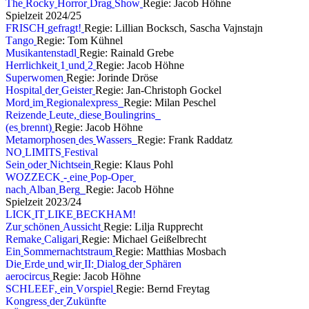
T
h
e
R
o
c
k
y
H
o
r
r
o
r
D
r
a
g
S
h
o
w
Regie: Jacob Höhne
S
p
i
e
l
z
e
i
t
2
0
2
4
/
2
5
F
R
I
S
C
H
g
e
f
r
a
g
t
!
Regie: Lillian Bocksch, Sascha Vajnstajn
T
a
n
g
o
Regie: Tom Kühnel
M
u
s
i
k
a
n
t
e
n
s
t
a
d
l
Regie: Rainald Grebe
H
e
r
r
l
i
c
h
k
e
i
t
1
u
n
d
2
Regie: Jacob Höhne
S
u
p
e
r
w
o
m
e
n
Regie: Jorinde Dröse
H
o
s
p
i
t
a
l
d
e
r
G
e
i
s
t
e
r
Regie: Jan-Christoph Gockel
M
o
r
d
i
m
R
e
g
i
o
n
a
l
e
x
p
r
e
s
s
Regie: Milan Peschel
R
e
i
z
e
n
d
e
L
e
u
t
e
,
d
i
e
s
e
B
o
u
l
i
n
g
r
i
n
s
(
e
s
b
r
e
n
n
t
)
Regie: Jacob Höhne
M
e
t
a
m
o
r
p
h
o
s
e
n
d
e
s
W
a
s
s
e
r
s
Regie: Frank Raddatz
N
O
L
I
M
I
T
S
F
e
s
t
i
v
a
l
S
e
i
n
o
d
e
r
N
i
c
h
t
s
e
i
n
Regie: Klaus Pohl
W
O
Z
Z
E
C
K
-
e
i
n
e
P
o
p
-
O
p
e
r
n
a
c
h
A
l
b
a
n
B
e
r
g
Regie: Jacob Höhne
S
p
i
e
l
z
e
i
t
2
0
2
3
/
2
4
L
I
C
K
I
T
L
I
K
E
B
E
C
K
H
A
M
!
Z
u
r
s
c
h
ö
n
e
n
A
u
s
s
i
c
h
t
Regie: Lilja Rupprecht
R
e
m
a
k
e
C
a
l
i
g
a
r
i
Regie: Michael Geißelbrecht
E
i
n
S
o
m
m
e
r
n
a
c
h
t
s
t
r
a
u
m
Regie: Matthias Mosbach
D
i
e
E
r
d
e
u
n
d
w
i
r
I
I
:
D
i
a
l
o
g
d
e
r
S
p
h
ä
r
e
n
a
e
r
o
c
i
r
c
u
s
Regie: Jacob Höhne
S
C
H
L
E
E
F
,
e
i
n
V
o
r
s
p
i
e
l
Regie: Bernd Freytag
K
o
n
g
r
e
s
s
d
e
r
Z
u
k
ü
n
f
t
e