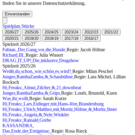
finden Sie in unserer Datenschutzerklärung.
Einverstanden
S
p
i
e
l
p
l
a
n
S
t
ü
c
k
e
2
0
2
6
/
2
7
2
0
2
5
/
2
6
2
0
2
4
/
2
5
2
0
2
3
/
2
4
2
0
2
2
/
2
3
2
0
2
1
/
2
2
2
0
2
0
/
2
1
2
0
1
9
/
2
0
2
0
1
8
/
1
9
2
0
1
7
/
1
8
2
0
1
6
/
1
7
S
p
i
e
l
z
e
i
t
2
0
2
6
/
2
7
F
a
b
i
a
n
.
D
e
r
G
a
n
g
v
o
r
d
i
e
H
u
n
d
e
Regie: Jacob Höhne
R
i
c
h
a
r
d
I
I
I
.
Regie: Julia Wissert
D
R
A
G
I
T
U
P
!
D
i
e
i
n
k
l
u
s
i
v
e
D
r
a
g
s
h
o
w
S
p
i
e
l
z
e
i
t
2
0
2
5
/
2
6
W
e
i
ß
t
d
u
s
c
h
o
n
,
w
i
e
s
c
h
ö
n
e
s
w
i
r
d
?
Regie: Milan Peschel
J
u
n
g
e
s
R
a
m
b
a
Z
a
m
b
a
&
S
c
h
a
u
b
ü
h
n
e
Regie: Lara Michel, Lillian
Bocksch
H
i
F
r
e
a
k
s
:
A
l
m
u
t
Z
i
l
c
h
e
r
&
2
1
d
o
w
n
b
e
a
t
J
u
n
g
e
s
R
a
m
b
a
Z
a
m
b
a
&
G
r
i
p
s
Regie: Louët, Brunold, Kuen
W
a
s
i
h
r
w
o
l
l
t
Regie: Sarah Kurze
H
i
F
r
e
a
k
s
:
L
a
r
s
E
i
d
i
n
g
e
r
m
i
t
H
a
n
s
-
J
ö
r
n
B
r
a
n
d
e
n
b
u
r
g
H
i
F
r
e
a
k
s
:
U
l
r
i
c
h
M
a
t
t
h
e
s
m
i
t
M
o
r
i
t
z
H
ö
h
n
e
&
M
o
r
i
t
z
I
l
m
e
r
H
i
F
r
e
a
k
s
:
A
n
g
e
l
a
&
N
e
l
e
W
i
n
k
l
e
r
H
i
F
r
e
a
k
s
:
R
a
i
n
a
l
d
G
r
e
b
e
K
A
S
S
A
N
D
R
A
D
a
s
E
n
d
e
d
e
r
E
r
e
i
g
n
i
s
s
e
Regie: Rosa Rieck