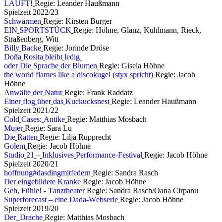
L
Ä
U
F
T
!
Regie: Leander Haußmann
S
p
i
e
l
z
e
i
t
2
0
2
2
/
2
3
S
c
h
w
ä
r
m
e
n
Regie: Kirsten Burger
E
I
N
S
P
O
R
T
S
T
Ü
C
K
Regie: Höhne, Glanz, Kuhlmann, Rieck,
Straßenberg, Witt
B
i
l
l
y
B
a
c
k
e
Regie: Jorinde Dröse
D
o
ñ
a
R
o
s
i
t
a
b
l
e
i
b
t
l
e
d
i
g
o
d
e
r
D
i
e
S
p
r
a
c
h
e
d
e
r
B
l
u
m
e
n
Regie: Gisela Höhne
t
h
e
w
o
r
l
d
f
l
a
m
e
s
l
i
k
e
a
d
i
s
c
o
k
u
g
e
l
(
s
t
y
x
s
p
r
i
c
h
t
)
Regie: Jacob
Höhne
A
n
w
ä
l
t
e
d
e
r
N
a
t
u
r
Regie: Frank Raddatz
E
i
n
e
r
f
l
o
g
ü
b
e
r
d
a
s
K
u
c
k
u
c
k
s
n
e
s
t
Regie: Leander Haußmann
S
p
i
e
l
z
e
i
t
2
0
2
1
/
2
2
C
o
l
d
C
a
s
e
s
:
A
n
t
i
k
e
Regie: Matthias Mosbach
M
u
j
e
r
Regie: Sara Lu
D
i
e
R
a
t
t
e
n
Regie: Lilja Rupprecht
G
o
l
e
m
Regie: Jacob Höhne
S
t
u
d
i
o
2
1
–
I
n
k
l
u
s
i
v
e
s
P
e
r
f
o
r
m
a
n
c
e
-
F
e
s
t
i
v
a
l
Regie: Jacob Höhne
S
p
i
e
l
z
e
i
t
2
0
2
0
/
2
1
h
o
f
f
n
u
n
g
#
d
a
s
d
i
n
g
m
i
t
f
e
d
e
r
n
Regie: Sandra Rasch
D
e
r
e
i
n
g
e
b
i
l
d
e
t
e
K
r
a
n
k
e
Regie: Jacob Höhne
G
e
h
,
F
ü
h
l
e
!
-
T
a
n
z
t
h
e
a
t
e
r
Regie: Sandra Rasch/Oana Cirpanu
S
u
p
e
r
f
o
r
e
c
a
s
t
–
e
i
n
e
D
a
d
a
-
W
e
b
s
e
r
i
e
Regie: Jacob Höhne
S
p
i
e
l
z
e
i
t
2
0
1
9
/
2
0
D
e
r
D
r
a
c
h
e
Regie: Matthias Mosbach