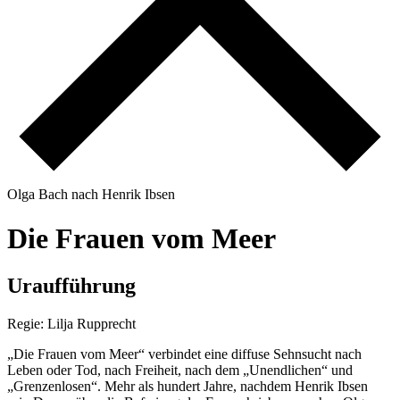
O
l
g
a
B
a
c
h
n
a
c
h
H
e
n
r
i
k
I
b
s
e
n
D
i
e
F
r
a
u
e
n
v
o
m
M
e
e
r
U
r
a
u
f
f
ü
h
r
u
n
g
Regie: Lilja Rupprecht
„Die Frauen vom Meer“ verbindet eine diffuse Sehnsucht nach
Leben oder Tod, nach Freiheit, nach dem „Unendlichen“ und
„Grenzenlosen“. Mehr als hundert Jahre, nachdem Henrik Ibsen