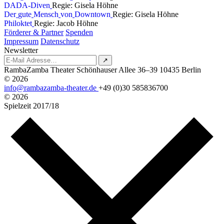
D
A
D
A
-
D
i
v
e
n
Regie: Gisela Höhne
D
e
r
g
u
t
e
M
e
n
s
c
h
v
o
n
D
o
w
n
t
o
w
n
Regie: Gisela Höhne
P
h
i
l
o
k
t
e
t
Regie: Jacob Höhne
Förderer & Partner
Spenden
Impressum
Datenschutz
Newsletter
↗
RambaZamba Theater
Schönhauser Allee 36–39
10435 Berlin
© 2026
info@rambazamba-theater.de
+49 (0)30 585836700
© 2026
Spielzeit
2017/18